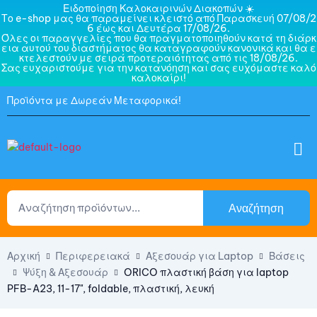
Ειδοποίηση Καλοκαιρινών Διακοπών ☀️
Το e-shop μας θα παραμείνει κλειστό από Παρασκευή 07/08/2
6 έως και Δευτέρα 17/08/26.
Όλες οι παραγγελίες που θα πραγματοποιηθούν κατά τη διάρκ
εια αυτού του διαστήματος θα καταγραφούν κανονικά και θα ε
κτελεστούν με σειρά προτεραιότητας από τις 18/08/26.
Σας ευχαριστούμε για την κατανόηση και σας ευχόμαστε καλό
καλοκαίρι!
Προϊόντα με Δωρεάν Μεταφορικά!
Αναζήτηση
Αρχική
Περιφερειακά
Αξεσουάρ για Laptop
Βάσεις
Ψύξη & Αξεσουάρ
ORICO πλαστική βάση για laptop
PFB-A23, 11-17", foldable, πλαστική, λευκή