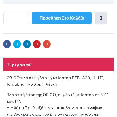
Προσθήκη Στο Καλάθι
A
l
Προσθ
t
e
ήκη
r
Facebook
Twitter
Linkedin
Pinterest
Email
n
a
στη
t
Περιγραφή
i
λίστα
v
ORICO πλαστική βάση για laptop PFB-A23, 11-17",
e
αγαπη
foldable, πλαστική, λευκή
:
μένων
Πλαστική βάση της ORICO, συμβατή με laptop από 11"
έως 17".
Διαθέτει 7 ρυθμιζόμενα επίπεδα για την ανύψωση
της συσκευής σας, που επιτυγχάνουν την ιδανική