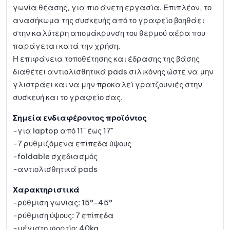
γωνία θέασης, για πιο άνετη εργασία. Επιπλέον, το
ανασήκωμα της συσκευής από το γραφείο βοηθάει
στην καλύτερη απομάκρυνση του θερμού αέρα που
παράγεται κατά την χρήση.
Η επιφάνεια τοποθέτησης και έδρασης της βάσης
διαθέτει αντιολισθητικά pads σιλικόνης ώστε να μην
γλιστράει και να μην προκαλεί γρατζουνιές στην
συσκευή και το γραφείο σας.
Σημεία ενδιαφέροντος προϊόντος
-για laptop από 11" έως 17"
-7 ρυθμιζόμενα επίπεδα ύψους
-foldable σχεδιασμός
-αντιολισθητικά pads
Χαρακτηριστικά
-ρύθμιση γωνίας: 15°-45°
-ρύθμιση ύψους: 7 επίπεδα
-μέγιστο φορτίο: 40kg