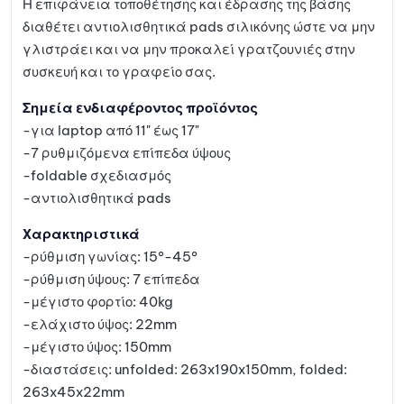
Η επιφάνεια τοποθέτησης και έδρασης της βάσης
διαθέτει αντιολισθητικά pads σιλικόνης ώστε να μην
γλιστράει και να μην προκαλεί γρατζουνιές στην
συσκευή και το γραφείο σας.
Σημεία ενδιαφέροντος προϊόντος
-για laptop από 11" έως 17"
-7 ρυθμιζόμενα επίπεδα ύψους
-foldable σχεδιασμός
-αντιολισθητικά pads
Χαρακτηριστικά
-ρύθμιση γωνίας: 15°-45°
-ρύθμιση ύψους: 7 επίπεδα
-μέγιστο φορτίο: 40kg
-ελάχιστο ύψος: 22mm
-μέγιστο ύψος: 150mm
-διαστάσεις: unfolded: 263x190x150mm, folded:
263x45x22mm