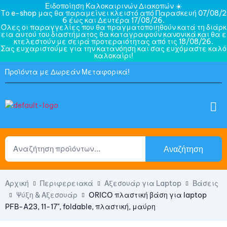
Ειδοποίηση Καλοκαιρινών Διακοπών ☀️
Το e-shop μας θα παραμείνει κλειστό από Παρασκευή 07/08/2
6 έως και Δευτέρα 17/08/26.
Όλες οι παραγγελίες που θα πραγματοποιηθούν κατά τη διάρκ
εια αυτού του διαστήματος θα καταγραφούν κανονικά και θα ε
κτελεστούν με σειρά προτεραιότητας από τις 18/08/26.
Σας ευχαριστούμε για την κατανόηση και σας ευχόμαστε καλό
καλοκαίρι!
Προϊόντα με Δωρεάν Μεταφορικά!
Αναζήτηση
Αρχική
Περιφερειακά
Αξεσουάρ για Laptop
Βάσεις
Ψύξη & Αξεσουάρ
ORICO πλαστική βάση για laptop
PFB-A23, 11-17", foldable, πλαστική, μαύρη