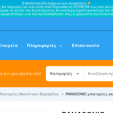
Ειδοποίηση Καλοκαιρινών Διακοπών
ς θα παραμείνει κλειστό από Παρασκευή 07/08/26 έως και Δευτ
άρκεια αυτού του διαστήματος θα καταγραφούν κανονικά και θ
ευχαριστούμε για την κατανόηση και σας ευχόμαστε καλό καλοκ
Εταιρεία
Πληροφορίες
Επικοινωνία
Κατηγορίες
ε ό,τι χρειάζεστε εδώ!
Μπαταρίες Ακουστικών Βαρηκοΐας
PANASONIC μπαταρίες ακουσ