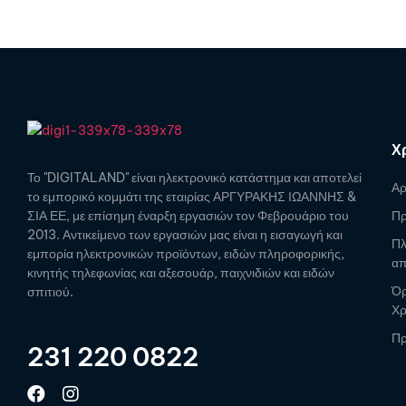
Χ
Το "DIGITALAND" είναι ηλεκτρονικό κατάστημα και αποτελεί
Αρ
το εμπορικό κομμάτι της εταιρίας ΑΡΓΥΡΑΚΗΣ ΙΩΑΝΝΗΣ &
ΣΙΑ ΕΕ, με επίσημη έναρξη εργασιών τον Φεβρουάριο του
Πρ
2013. Αντικείμενο των εργασιών μας είναι η εισαγωγή και
Πλ
εμπορία ηλεκτρονικών προϊόντων, ειδών πληροφορικής,
απ
κινητής τηλεφωνίας και αξεσουάρ, παιχνιδιών και ειδών
Όρ
σπιτιού.
Χ
Πρ
231 220 0822