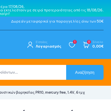
έρα 17/08/26.
α εκτελεστούν με σειρά προτεραιότητας από τις 18/08/26.
αίρι!
Δωρεάν μεταφορικά για παραγγελίες άνω των 50€
Είσοδος
1
0
Σύνολο
Λογαριασμός
0,00
€
Αναζήτηση
τικών βαρηκοΐας PR10, mercury free, 1.4V, 6τμχ