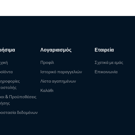
ρήσιμα
Λογαριασμός
Εταιρεία
χική
Προφίλ
Σχετικά με εμάς
οϊόντα
Ιστορικό παραγγελιών
Επικοινωνία
ηροφορίες
Λίστα αγαπημένων
οστολής
Καλάθι
οι & Προϋποθέσεις
ρήσης
οστασία δεδομένων