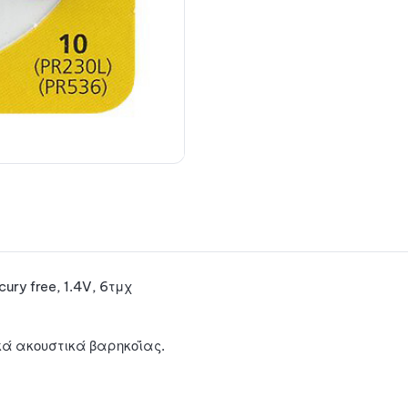
ry free, 1.4V, 6τμχ
ά ακουστικά βαρηκοΐας.