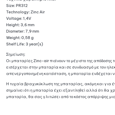
Size: PR312
Technology: Zinc Air
Voltage: 1,4V
Height: 3,6 mm
Diameter: 7,9 mm
Weight: 0,58 g
Shelf Life: 3 year(s)
Σημείωση:
Οι μπαταρίες Zinc-air πιάνουν το μέγιστο της απόδοσης
εισέρχεται στην μπαταρία και σε συνδυασμό με τον ηλεκ
απενεργοποιημένη κατάσταση, η μπαταρία ενδέχεται να 
Η τυχαία βραχυκύκλωση της μπαταρίας, ακόμη και για έν
σημαίνει ότι η μπαταρία έχει εξαντληθεί αλλά ότι θα χ
μπαταρία, θα σας γλιτώσει από το κόστος απόρριψης μι