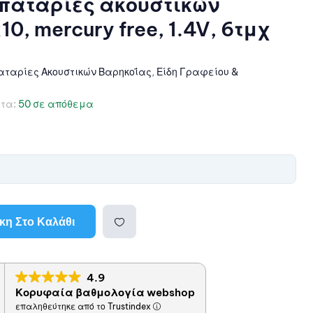
παταρίες ακουστικών
0, mercury free, 1.4V, 6τμχ
ταρίες Ακουστικών Βαρηκοΐας
,
Είδη Γραφείου &
τα:
50 σε απόθεμα
η Στο Καλάθι
Προσθ
4.9
ήκη
Κορυφαία βαθμολογία webshop
επαληθεύτηκε από το Trustindex