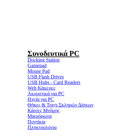
Συνοδευτικά PC
Docking Station
Gamepad
Mouse Pad
USB Flash Drives
USB Hubs - Card Readers
Web Κάμερες
Ακουστικά για PC
Ηχεία για PC
Θήκες & Trays Σκληρών Δίσκων
Κάρτες Μνήμης
Μικρόφωνα
Ποντίκια
Πληκτρολόγια