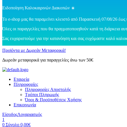
Ειδοποίηση Καλοκαιρινών Διακοπών ☀️
Το e-shop μας θα παραμείνει κλειστό από Παρασκευή 07/08/26 έως 
Όλες οι παραγγελίες που θα πραγματοποιηθούν κατά τη διάρκεια αυτ
Σας ευχαριστούμε για την κατανόηση και σας ευχόμαστε καλό καλοκ
Προϊόντα με Δωρεάν Μεταφορικά!
Δωρεάν μεταφορικά για παραγγελίες άνω των 50€
Εταιρεία
Πληροφορίες
Πληροφορίες Αποστολής
Τρόποι Πληρωμής
Όροι & Προϋποθέσεις Χρήσης
Επικοινωνία
Είσοδος
Λογαριασμός
1
0
Σύνολο
0,00
€