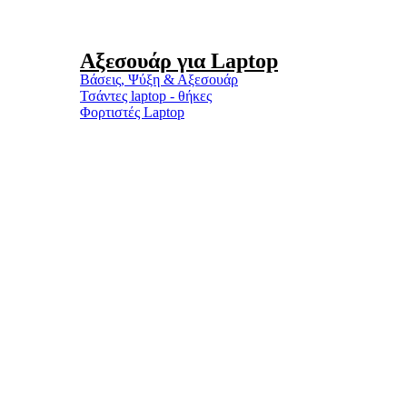
Αξεσουάρ για Laptop
Βάσεις, Ψύξη & Αξεσουάρ
Τσάντες laptop - θήκες
Φορτιστές Laptop