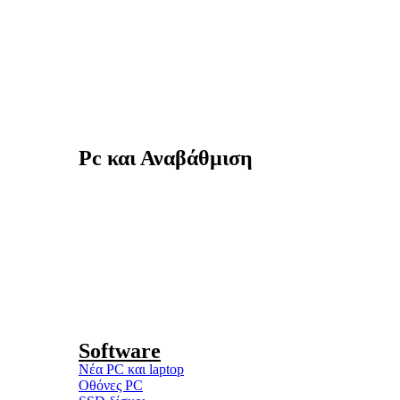
Pc και Αναβάθμιση
Software
Νέα PC και laptop
Οθόνες PC