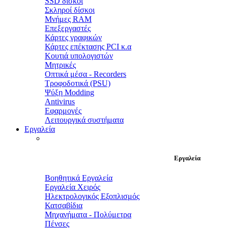
SSD δίσκοι
Σκληροί δίσκοι
Μνήμες RAM
Επεξεργαστές
Κάρτες γραφικών
Κάρτες επέκτασης PCI κ.α
Κουτιά υπολογιστών
Μητρικές
Οπτικά μέσα - Recorders
Τροφοδοτικά (PSU)
Ψύξη Modding
Antivirus
Εφαρμογές
Λειτουργικά συστήματα
Εργαλεία
Εργαλεία
Βοηθητικά Εργαλεία
Εργαλεία Χειρός
Ηλεκτρολογικός Εξοπλισμός
Κατσαβίδια
Μηχανήματα - Πολύμετρα
Πένσες