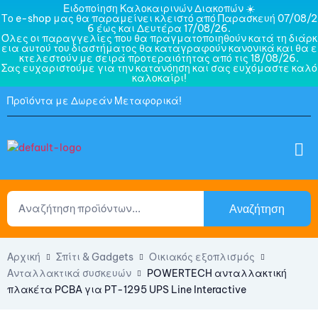
Ειδοποίηση Καλοκαιρινών Διακοπών ☀️
Το e-shop μας θα παραμείνει κλειστό από Παρασκευή 07/08/2
6 έως και Δευτέρα 17/08/26.
Όλες οι παραγγελίες που θα πραγματοποιηθούν κατά τη διάρκ
εια αυτού του διαστήματος θα καταγραφούν κανονικά και θα ε
κτελεστούν με σειρά προτεραιότητας από τις 18/08/26.
Σας ευχαριστούμε για την κατανόηση και σας ευχόμαστε καλό
καλοκαίρι!
Προϊόντα με Δωρεάν Μεταφορικά!
Αναζήτηση
Αρχική
Σπίτι & Gadgets
Οικιακός εξοπλισμός
Ανταλλακτικά συσκευών
POWERTECH ανταλλακτική
πλακέτα PCBA για PT-1295 UPS Line Interactive