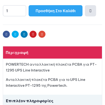
Προσθήκη Στο Καλάθι
Προσθ
ήκη
Facebook
Twitter
Linkedin
Pinterest
Email
στη
Περιγραφή
λίστα
POWERTECH ανταλλακτική πλακέτα PCBA για PT-
αγαπη
1295 UPS Line Interactive
μένων
Ανταλλακτική πλακέτα PCBA για το UPS Line
Interactive PT-1295 της Powertech.
Επιπλέον πληροφορίες