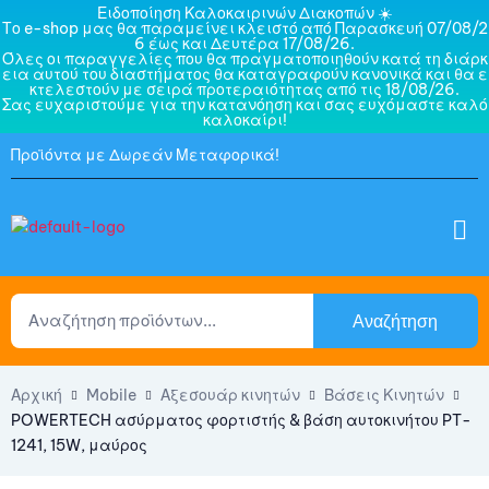
Ειδοποίηση Καλοκαιρινών Διακοπών ☀️
Το e-shop μας θα παραμείνει κλειστό από Παρασκευή 07/08/2
6 έως και Δευτέρα 17/08/26.
Όλες οι παραγγελίες που θα πραγματοποιηθούν κατά τη διάρκ
εια αυτού του διαστήματος θα καταγραφούν κανονικά και θα ε
κτελεστούν με σειρά προτεραιότητας από τις 18/08/26.
Σας ευχαριστούμε για την κατανόηση και σας ευχόμαστε καλό
καλοκαίρι!
Προϊόντα με Δωρεάν Μεταφορικά!
Αναζήτηση
Αρχική
Mobile
Αξεσουάρ κινητών
Βάσεις Κινητών
POWERTECH ασύρματος φορτιστής & βάση αυτοκινήτου PT-
1241, 15W, μαύρος