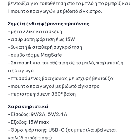
βεντούζα για τοποθέτηση στο ταμπλό ή παρμπρίζ και
1 mount αεραγωγών με βιδωτό άγκιστρο.
Σημεία ενδιαφέροντος προϊόντος
-μεταλλική κατασκευή
-ασύρματη φόρτιση έως 15W
-δυνατή & σταθερή συγκράτηση
-συμβατός με MagSafe
-2x mount για τοποθέτηση σε ταμπλό, παρμπρίζ ή
αεραγωγό
-πτυσσόμενος βραχίονας με ισχυρή βεντούζα
-mount αεραγωγού με βιδωτό άγκιστρο
-περιστρεφόμενη 360° βάση
Χαρακτηριστικά
-Είσοδος: 9V/2A, 5V/2.4A
-Έξοδος: 15W max
-Θύρα φόρτισης: USB-C (συμπεριλαμβάνεται
καλώδιο φόρτισης)