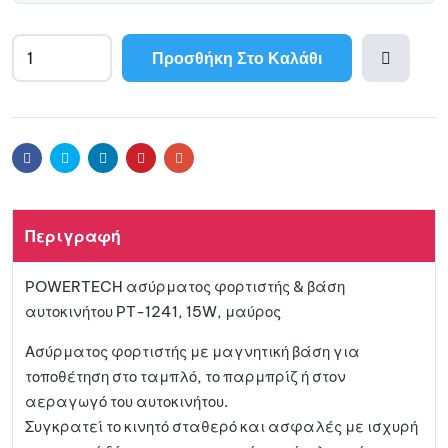
Προσθήκη Στο Καλάθι
Προσθ
ήκη
Facebook
Twitter
Linkedin
Pinterest
Email
στη
Περιγραφή
λίστα
POWERTECH ασύρματος φορτιστής & βάση
αγαπη
αυτοκινήτου PT-1241, 15W, μαύρος
μένων
Ασύρματος φορτιστής με μαγνητική βάση για
τοποθέτηση στο ταμπλό, το παρμπρίζ ή στον
αεραγωγό του αυτοκινήτου.
Συγκρατεί το κινητό σταθερό και ασφαλές με ισχυρή