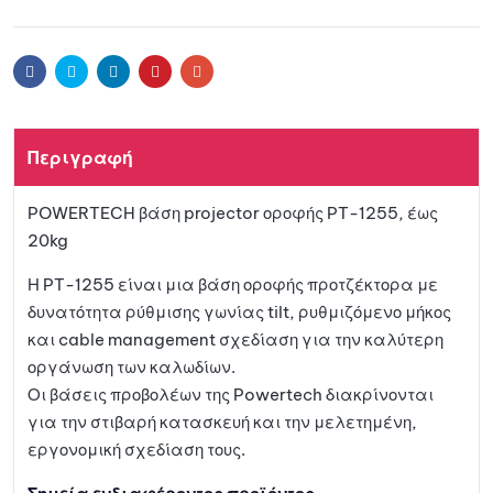
Προσθ
ήκη
Facebook
Twitter
Linkedin
Pinterest
Email
στη
Περιγραφή
λίστα
POWERTECH βάση projector οροφής PT-1255, έως
αγαπη
20kg
μένων
Η PT-1255 είναι μια βάση οροφής προτζέκτορα με
δυνατότητα ρύθμισης γωνίας tilt, ρυθμιζόμενο μήκος
και cable management σχεδίαση για την καλύτερη
οργάνωση των καλωδίων.
Οι βάσεις προβολέων της Powertech διακρίνονται
για την στιβαρή κατασκευή και την μελετημένη,
εργονομική σχεδίαση τους.