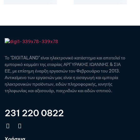
Το "DIGITALAND" είναι ηλεκτρονικό κατάστημα και αποτελεί το
εμπορικό κομμάτι της εταιρίας ΑΡΓΥΡΑΚΗΣ ΙΩΑΝΝΗΣ & ΣΙΑ
ΕΕ, με επίσημη έναρξη εργασιών τον Φεβρουάριο του 2013.
Αντικείμενο των εργασιών μας είναι η εισαγωγή και εμπορία
ηλεκτρονικών προϊόντων, ειδών πληροφορικής, κινητής
τηλεφωνίας και αξεσουάρ, παιχνιδιών και ειδών σπιτιού.
231 220 0822
Χρήσιμα