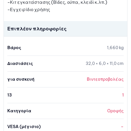
-Κιτ εγκατάστασης (Βίδες, ούπα, κλειδί κ.λπ.)
-Εγχειρίδιο χρήσης
Επιπλέον πληροφορίες
Βάρος
1,660 kg
Διαστάσεις
32,0 × 6,0 × 11,0 cm
για συσκευή
Βιντεοπροβολέας
13
1
Κατηγορία
Οροφής
VESA (μέγιστο)
–