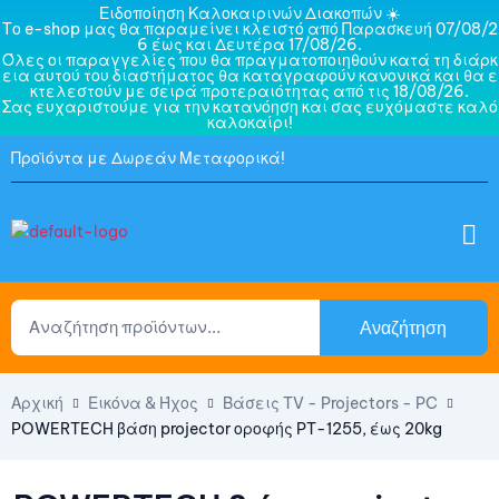
Ειδοποίηση Καλοκαιρινών Διακοπών ☀️
Το e-shop μας θα παραμείνει κλειστό από Παρασκευή 07/08/2
6 έως και Δευτέρα 17/08/26.
Όλες οι παραγγελίες που θα πραγματοποιηθούν κατά τη διάρκ
εια αυτού του διαστήματος θα καταγραφούν κανονικά και θα ε
κτελεστούν με σειρά προτεραιότητας από τις 18/08/26.
Σας ευχαριστούμε για την κατανόηση και σας ευχόμαστε καλό
καλοκαίρι!
Προϊόντα με Δωρεάν Μεταφορικά!
Αναζήτηση
Αρχική
Εικόνα & Ήχος
Βάσεις TV - Projectors - PC
POWERTECH βάση projector οροφής PT-1255, έως 20kg