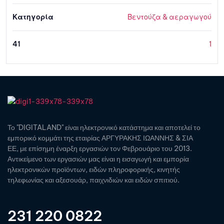
Κατηγορία
Βεντούζα & αεραγωγού
41
1
Το "DIGITALAND" είναι ηλεκτρονικό κατάστημα και αποτελεί το
εμπορικό κομμάτι της εταιρίας ΑΡΓΥΡΑΚΗΣ ΙΩΑΝΝΗΣ & ΣΙΑ
ΕΕ, με επίσημη έναρξη εργασιών τον Φεβρουάριο του 2013.
Αντικείμενο των εργασιών μας είναι η εισαγωγή και εμπορία
ηλεκτρονικών προϊόντων, ειδών πληροφορικής, κινητής
τηλεφωνίας και αξεσουάρ, παιχνιδιών και ειδών σπιτιού.
231 220 0822