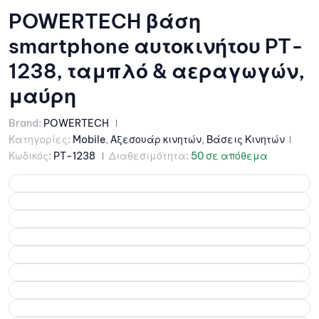
POWERTECH βάση
smartphone αυτοκινήτου PT-
1238, ταμπλό & αεραγωγών,
μαύρη
Brand:
POWERTECH
Κατηγορίες:
Mobile
,
Αξεσουάρ κινητών
,
Βάσεις Κινητών
Κωδικός:
PT-1238
Διαθεσιμότητα:
50 σε απόθεμα