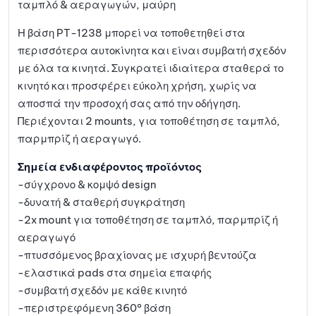
ταμπλό & αεραγωγών, μαύρη
:
μένων
Η βάση PT-1238 μπορεί να τοποθετηθεί στα
περισσότερα αυτοκίνητα και είναι συμβατή σχεδόν
με όλα τα κινητά. Συγκρατεί ιδιαίτερα σταθερά το
κινητό και προσφέρει εύκολη χρήση, χωρίς να
αποσπά την προσοχή σας από την οδήγηση.
Περιέχονται 2 mounts, για τοποθέτηση σε ταμπλό,
παρμπρίζ ή αεραγωγό.
Σημεία ενδιαφέροντος προϊόντος
-σύγχρονο & κομψό design
-δυνατή & σταθερή συγκράτηση
-2x mount για τοποθέτηση σε ταμπλό, παρμπρίζ ή
αεραγωγό
-πτυσσόμενος βραχίονας με ισχυρή βεντούζα
-ελαστικά pads στα σημεία επαφής
-συμβατή σχεδόν με κάθε κινητό
-περιστρεφόμενη 360° βάση