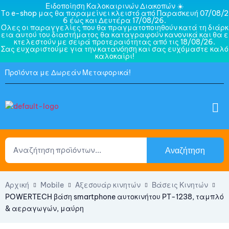
Ειδοποίηση Καλοκαιρινών Διακοπών ☀️
Το e-shop μας θα παραμείνει κλειστό από Παρασκευή 07/08/2
6 έως και Δευτέρα 17/08/26.
Όλες οι παραγγελίες που θα πραγματοποιηθούν κατά τη διάρκ
εια αυτού του διαστήματος θα καταγραφούν κανονικά και θα ε
κτελεστούν με σειρά προτεραιότητας από τις 18/08/26.
Σας ευχαριστούμε για την κατανόηση και σας ευχόμαστε καλό
καλοκαίρι!
Προϊόντα με Δωρεάν Μεταφορικά!
Αναζήτηση
Αρχική
Mobile
Αξεσουάρ κινητών
Βάσεις Κινητών
POWERTECH βάση smartphone αυτοκινήτου PT-1238, ταμπλό
& αεραγωγών, μαύρη