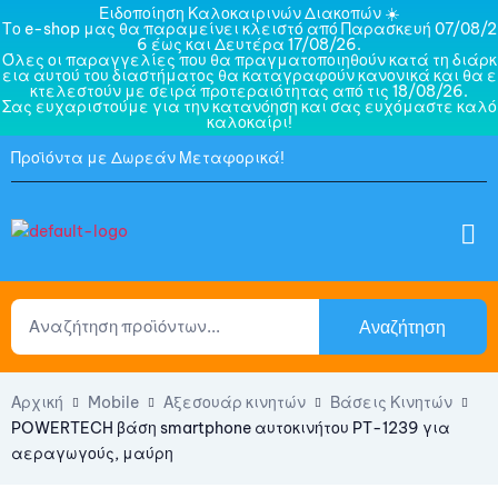
Ειδοποίηση Καλοκαιρινών Διακοπών ☀️
Το e-shop μας θα παραμείνει κλειστό από Παρασκευή 07/08/2
6 έως και Δευτέρα 17/08/26.
Όλες οι παραγγελίες που θα πραγματοποιηθούν κατά τη διάρκ
εια αυτού του διαστήματος θα καταγραφούν κανονικά και θα ε
κτελεστούν με σειρά προτεραιότητας από τις 18/08/26.
Σας ευχαριστούμε για την κατανόηση και σας ευχόμαστε καλό
καλοκαίρι!
Προϊόντα με Δωρεάν Μεταφορικά!
Αναζήτηση
Αρχική
Mobile
Αξεσουάρ κινητών
Βάσεις Κινητών
POWERTECH βάση smartphone αυτοκινήτου PT-1239 για
αεραγωγούς, μαύρη