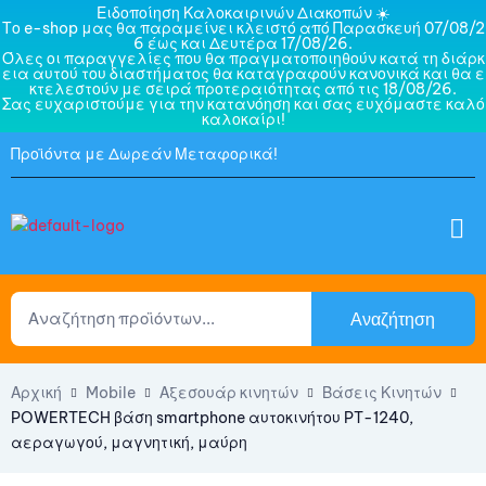
Ειδοποίηση Καλοκαιρινών Διακοπών ☀️
Το e-shop μας θα παραμείνει κλειστό από Παρασκευή 07/08/2
6 έως και Δευτέρα 17/08/26.
Όλες οι παραγγελίες που θα πραγματοποιηθούν κατά τη διάρκ
εια αυτού του διαστήματος θα καταγραφούν κανονικά και θα ε
κτελεστούν με σειρά προτεραιότητας από τις 18/08/26.
Σας ευχαριστούμε για την κατανόηση και σας ευχόμαστε καλό
καλοκαίρι!
Προϊόντα με Δωρεάν Μεταφορικά!
Αναζήτηση
Αρχική
Mobile
Αξεσουάρ κινητών
Βάσεις Κινητών
POWERTECH βάση smartphone αυτοκινήτου PT-1240,
αεραγωγού, μαγνητική, μαύρη