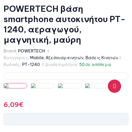
POWERTECH βάση
smartphone αυτοκινήτου PT-
1240, αεραγωγού,
μαγνητική, μαύρη
Brand:
POWERTECH
Κατηγορίες:
Mobile
,
Αξεσουάρ κινητών
,
Βάσεις Κινητών
Κωδικός:
PT-1240
Διαθεσιμότητα:
50 σε απόθεμα
🔍
6,09
€