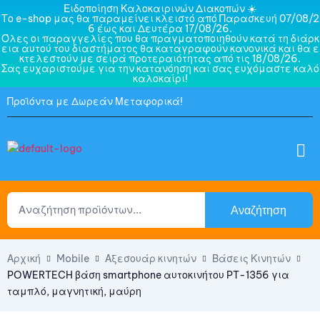
Ειδοποίηση Καλοκαιρινών Διακοπών ☀️
Το e-shop μας θα παραμείνει κλειστό από Παρασκευή 07/08/2
6 έως και Δευτέρα 17/08/26.
Όλες οι παραγγελίες που θα πραγματοποιηθούν κατά τη διάρκ
εια αυτού του διαστήματος θα καταγραφούν κανονικά και θα ε
κτελεστούν με σειρά προτεραιότητας από τις 18/08/26.
Σας ευχαριστούμε για την κατανόηση και σας ευχόμαστε καλό
καλοκαίρι!
Προϊόντα με Δωρεάν Μεταφορικά!
Αναζήτηση
Αρχική
Mobile
Αξεσουάρ κινητών
Βάσεις Κινητών
POWERTECH βάση smartphone αυτοκινήτου PT-1356 για
ταμπλό, μαγνητική, μαύρη