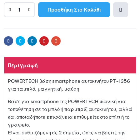
Προσθήκη Στο Καλάθι
A
l
Προσθ
t
e
ήκη
r
Facebook
Twitter
Linkedin
Pinterest
Email
n
a
στη
t
Περιγραφή
i
λίστα
v
POWERTECH βάση smartphone αυτοκινήτου PT-1356
e
αγαπη
για ταμπλό, μαγνητική, μαύρη
:
μένων
Βάση για smartphone της POWERTECH ιδανική για
τοποθέτηση σε ταμπλό ή παρμπρίζ αυτοκινήτου, αλλά
και οποιαδήποτε επιφάνεια επιθυμείτε στο σπίτι ή το
γραφείο.
Είναι ρυθμιζόμενη σε 2 σημεία, ώστε να βρείτε την