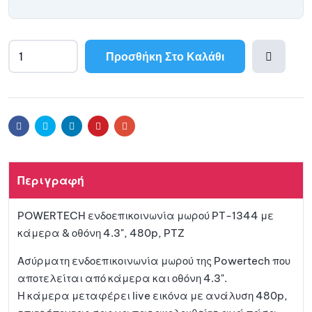
Προσθήκη Στο Καλάθι
Προσθ
ήκη
Facebook
Twitter
Linkedin
Pinterest
Email
στη
Περιγραφή
λίστα
POWERTECH ενδοεπικοινωνία μωρού PT-1344 με
αγαπη
κάμερα & οθόνη 4.3", 480p, PTZ
μένων
Ασύρματη ενδοεπικοινωνία μωρού της Powertech που
αποτελείται από κάμερα και οθόνη 4.3".
Η κάμερα μεταφέρει live εικόνα με ανάλυση 480p,