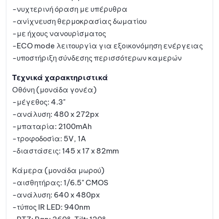
-νυχτερινή όραση με υπέρυθρα
-ανίχνευση θερμοκρασίας δωματίου
-με ήχους νανουρίσματος
-ECO mode λειτουργία για εξοικονόμηση ενέργειας
-υποστήριξη σύνδεσης περισσότερων καμερών
Τεχνικά χαρακτηριστικά
Οθόνη (μονάδα γονέα)
-μέγεθος: 4.3"
-ανάλυση: 480 x 272px
-μπαταρία: 2100mAh
-τροφοδοσία: 5V, 1A
-διαστάσεις: 145 x 17 x 82mm
Κάμερα (μονάδα μωρού)
-αισθητήρας: 1/6.5" CMOS
-ανάλυση: 640 x 480px
-τύπος IR LED: 940nm