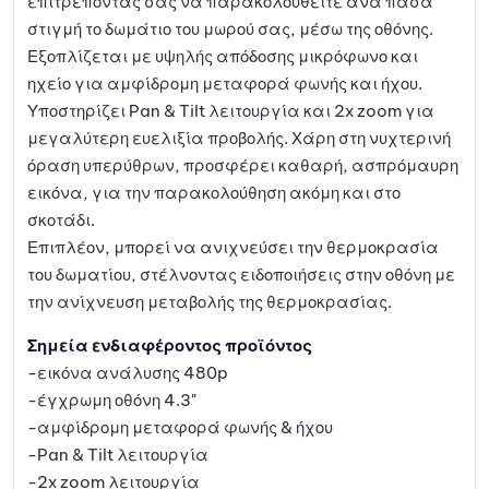
επιτρέποντας σας να παρακολουθείτε ανά πάσα
στιγμή το δωμάτιο του μωρού σας, μέσω της οθόνης.
Εξοπλίζεται με υψηλής απόδοσης μικρόφωνο και
ηχείο για αμφίδρομη μεταφορά φωνής και ήχου.
Υποστηρίζει Pan & Tilt λειτουργία και 2x zoom για
μεγαλύτερη ευελιξία προβολής. Χάρη στη νυχτερινή
όραση υπερύθρων, προσφέρει καθαρή, ασπρόμαυρη
εικόνα, για την παρακολούθηση ακόμη και στο
σκοτάδι.
Επιπλέον, μπορεί να ανιχνεύσει την θερμοκρασία
του δωματίου, στέλνοντας ειδοποιήσεις στην οθόνη με
την ανίχνευση μεταβολής της θερμοκρασίας.
Σημεία ενδιαφέροντος προϊόντος
-εικόνα ανάλυσης 480p
-έγχρωμη οθόνη 4.3"
-αμφίδρομη μεταφορά φωνής & ήχου
-Pan & Tilt λειτουργία
-2x zoom λειτουργία