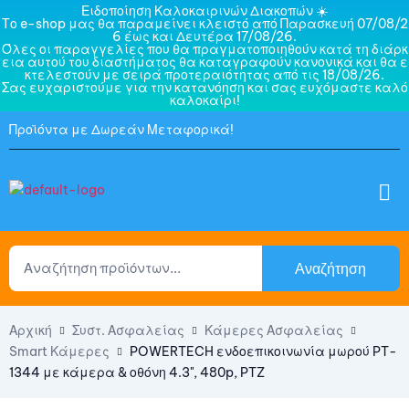
Ειδοποίηση Καλοκαιρινών Διακοπών ☀️
Το e-shop μας θα παραμείνει κλειστό από Παρασκευή 07/08/2
6 έως και Δευτέρα 17/08/26.
Όλες οι παραγγελίες που θα πραγματοποιηθούν κατά τη διάρκ
εια αυτού του διαστήματος θα καταγραφούν κανονικά και θα ε
κτελεστούν με σειρά προτεραιότητας από τις 18/08/26.
Σας ευχαριστούμε για την κατανόηση και σας ευχόμαστε καλό
καλοκαίρι!
Προϊόντα με Δωρεάν Μεταφορικά!
Αναζήτηση
Αρχική
Συστ. Ασφαλείας
Κάμερες Ασφαλείας
Smart Κάμερες
POWERTECH ενδοεπικοινωνία μωρού PT-
1344 με κάμερα & οθόνη 4.3", 480p, PTZ