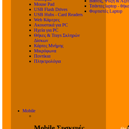
Βάσεις, Ψύξη & Αξε
Mouse Pad
Τσάντες laptop - θήκ
USB Flash Drives
Φορτιστές Laptop
USB Hubs - Card Readers
Web Κάμερες
Ακουστικά για PC
Ηχεία για PC
Θήκες & Trays Σκληρών
Δίσκων
Κάρτες Μνήμης
Μικρόφωνα
Ποντίκια
Πληκτρολόγια
Mobile
Mobile Συσκευές
Θα β