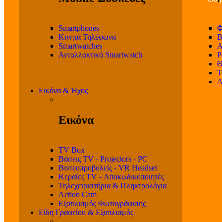
Smartphones
Φ
Κινητά Τηλέφωνα
Β
Smartwatches
Α
Ανταλλακτικά Smartwatch
P
Θ
T
Α
Εικόνα & Ήχος
Εικόνα
TV Box
Βάσεις TV - Projectors - PC
Βιντεοπροβολείς - VR Headset
Κεραίες TV - Αποκωδικοποιητές
Τηλεχειριστήρια & Πληκτρολόγια
Action Cam
Εξοπλισμός Φωτογράφισης
Είδη Γραφείου & Εξοπλισμός