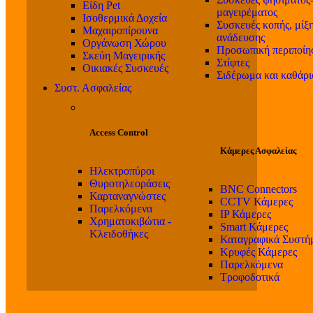
Είδη Pet
μαγειρέματος
Ισοθερμικά Δοχεία
Συσκευές κοπής, μίξη
Μαχαιροπίρουνα
ανάδευσης
Οργάνωση Χώρου
Προσωπική περιποίη
Σκεύη Μαγειρικής
Στίφτες
Οικιακές Συσκευές
Σιδέρωμα και καθάρ
Συστ. Ασφαλείας
Access Control
Κάμερες Ασφαλείας
Ηλεκτροπύροι
Θυροτηλεοράσεις
BNC Connectors
Καρταναγνώστες
CCTV Κάμερες
Παρελκόμενα
IP Κάμερες
Χρηματοκιβώτια -
Smart Κάμερες
Κλειδοθήκες
Καταγραφικά Συστή
Κρυφές Κάμερες
Παρελκόμενα
Τροφοδοτικά