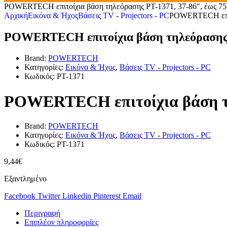
POWERTECH επιτοίχια βάση τηλεόρασης PT-1371, 37-86", έως 75k
Αρχική
Εικόνα & Ήχος
Βάσεις TV - Projectors - PC
POWERTECH επιτο
POWERTECH επιτοίχια βάση τηλεόρασης PT
Brand:
POWERTECH
Κατηγορίες:
Εικόνα & Ήχος
,
Βάσεις TV - Projectors - PC
Κωδικός:
PT-1371
POWERTECH επιτοίχια βάση τηλ
Brand:
POWERTECH
Κατηγορίες:
Εικόνα & Ήχος
,
Βάσεις TV - Projectors - PC
Κωδικός:
PT-1371
9,44
€
Εξαντλημένο
Facebook
Twitter
Linkedin
Pinterest
Email
Περιγραφή
Επιπλέον πληροφορίες