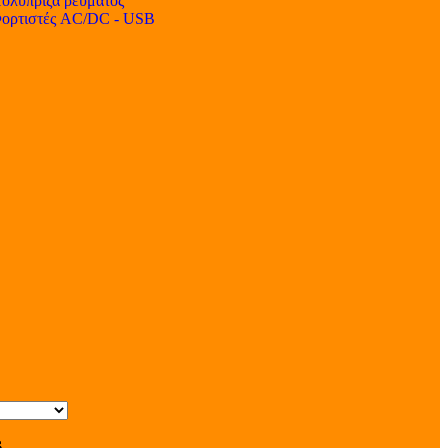
ολύπριζα ρεύματος
ορτιστές AC/DC - USB
s