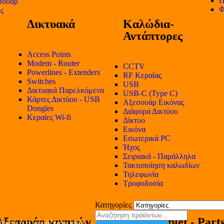
Π
σουάρ
Φ
ες
Δικτυακά
Καλώδια-
Αντάπτορες
Access Points
Modem - Router
CCTV
Powerlines - Extenders
RF Κεραίας
Switches
USB
Δικτυακά Παρελκόμενα
USB-C (Type C)
Κάρτες Δικτύου - USB
Αξεσουάρ Εικόνας
Dongles
Διάφορα Δικτύου
Κεραίες Wi-fi
Δίκτυο
Εικόνα
Εσωτερικά PC
Ήχος
Σειριακά - Παράλληλα
Τακτοποίηση καλωδίων
Τηλεφωνία
Τροφοδοσία
Κατηγορίες
Αξεσουάρ κινητών
Tablet - Part
ρείτε ό,τι χρειάζεστε εδώ!