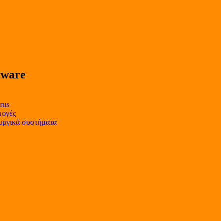
tware
rus
ογές
υργικά συστήματα