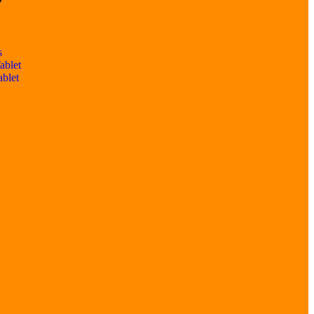
s
ablet
ablet