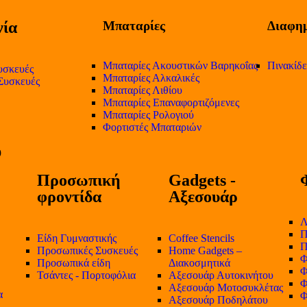
ία
Μπαταρίες
Διαφημ
Μπαταρίες Ακουστικών Βαρηκοΐας
Πινακίδ
υσκευές
Μπαταρίες Αλκαλικές
 Συσκευές
Μπαταρίες Λιθίου
Μπαταρίες Επαναφορτιζόμενες
Μπαταρίες Ρολογιού
Φορτιστές Μπαταριών
Προσωπική
Gadgets -
φροντίδα
Αξεσουάρ
Λ
Π
Είδη Γυμναστικής
Coffee Stencils
Π
Προσωπικές Συσκευές
Home Gadgets –
Φ
Προσωπικά είδη
Διακοσμητικά
Φ
Τσάντες - Πορτοφόλια
Αξεσουάρ Αυτοκινήτου
Φ
Αξεσουάρ Μοτοσυκλέτας
α
Φ
Αξεσουάρ Ποδηλάτου
-