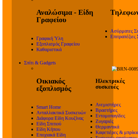
Αναλώσιμα - Είδη
Τηλεφων
Γραφείου
Ασύρματες Σ
Επιτραπέζιες
Γραφική Ύλη
Εξοπλισμός Γραφείου
Καθαριστικά
Σπίτι & Gadgets
Οικιακός
Ηλεκτρικές
συσκευές
εξοπλισμός
Ανεμιστήρες
Smart Home
Βραστήρες
Ανταλλακτικά Συσκευών
Εντομοπαγίδες
Διάφορα Είδη Κουζίνας
Ζυγαριές
Είδη Σπιτιού
Θερμαντικά
Είδη Κήπου
Καφετιέρες & μπρίκι
Εποχιακά Είδη
Συσκευές ψησίματος