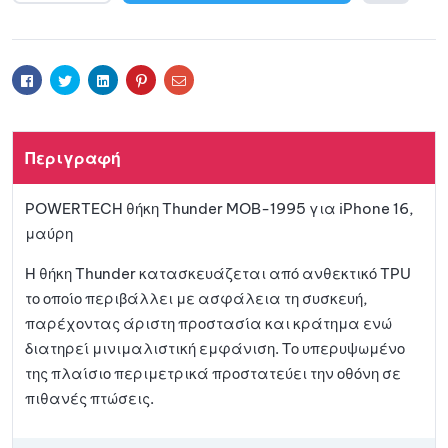
l
Προσθ
t
e
ήκη
r
Facebook
Twitter
Linkedin
Pinterest
Email
n
a
στη
t
Περιγραφή
i
λίστα
v
POWERTECH θήκη Thunder MOB-1995 για iPhone 16,
e
αγαπη
μαύρη
:
μένων
H θήκη Thunder κατασκευάζεται από ανθεκτικό TPU
το οποίο περιβάλλει με ασφάλεια τη συσκευή,
παρέχοντας άριστη προστασία και κράτημα ενώ
διατηρεί μινιμαλιστική εμφάνιση. Το υπερυψωμένο
της πλαίσιο περιμετρικά προστατεύει την οθόνη σε
πιθανές πτώσεις.