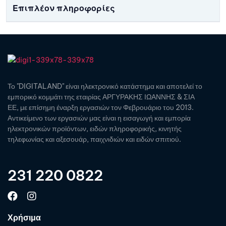
Επιπλέον πληροφορίες
Το "DIGITALAND" είναι ηλεκτρονικό κατάστημα και αποτελεί το
εμπορικό κομμάτι της εταιρίας ΑΡΓΥΡΑΚΗΣ ΙΩΑΝΝΗΣ & ΣΙΑ
ΕΕ, με επίσημη έναρξη εργασιών τον Φεβρουάριο του 2013.
Αντικείμενο των εργασιών μας είναι η εισαγωγή και εμπορία
ηλεκτρονικών προϊόντων, ειδών πληροφορικής, κινητής
τηλεφωνίας και αξεσουάρ, παιχνιδιών και ειδών σπιτιού.
231 220 0822
Χρήσιμα