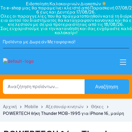
Ειδοποίηση Καλοκαιρινών Διακοπών
Το e-shop μας θα παραμείνει κλειστό από Παρασκευή 07/08/2
6 έως και Δευτέρα 17/08/26.
Όλες οι παραγγελίες που θα πραγματοποιηθούν κατά τη διάρκ
εια αυτού του διαστήματος θα καταγραφούν κανονικά και θα ε
κτελεστούν με σειρά προτεραιότητας από τις 18/08/26.
Σας ευχαριστούμε για την κατανόηση και σας ευχόμαστε καλό
καλοκαίρι!
Προϊόντα με Δωρεάν Μεταφορικά!
Αναζήτηση
Αρχική
Mobile
Αξεσουάρ κινητών
Θήκες
POWERTECH θήκη Thunder MOB-1995 για iPhone 16, μαύρη