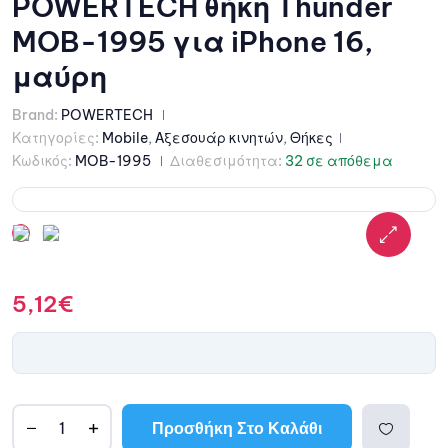
POWERTECH θήκη Thunder
MOB-1995 για iPhone 16,
μαύρη
Brand:
POWERTECH
Κατηγορίες:
Mobile
,
Αξεσουάρ κινητών
,
Θήκες
Κωδικός:
MOB-1995
Διαθεσιμότητα:
32 σε απόθεμα
5,12
€
Προσθήκη Στο Καλάθι
A