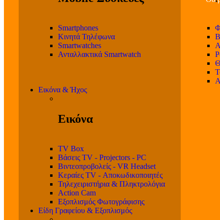
Smartphones
Φ
Κινητά Τηλέφωνα
Β
Smartwatches
Α
Ανταλλακτικά Smartwatch
P
Θ
T
Α
Εικόνα & Ήχος
Εικόνα
TV Box
Βάσεις TV - Projectors - PC
Βιντεοπροβολείς - VR Headset
Κεραίες TV - Αποκωδικοποιητές
Τηλεχειριστήρια & Πληκτρολόγια
Action Cam
Εξοπλισμός Φωτογράφισης
Είδη Γραφείου & Εξοπλισμός