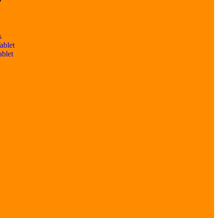
s
ablet
ablet