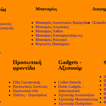
ία
Μπαταρίες
Διαφημ
Μπαταρίες Ακουστικών Βαρηκοΐας
Πινακίδ
υσκευές
Μπαταρίες Αλκαλικές
 Συσκευές
Μπαταρίες Λιθίου
Μπαταρίες Επαναφορτιζόμενες
Μπαταρίες Ρολογιού
Φορτιστές Μπαταριών
Προσωπική
Gadgets -
φροντίδα
Αξεσουάρ
Λ
Π
Είδη Γυμναστικής
Coffee Stencils
Π
Προσωπικές Συσκευές
Home Gadgets –
Φ
Προσωπικά είδη
Διακοσμητικά
Φ
Τσάντες - Πορτοφόλια
Αξεσουάρ Αυτοκινήτου
Φ
Αξεσουάρ Μοτοσυκλέτας
α
Φ
Αξεσουάρ Ποδηλάτου
-