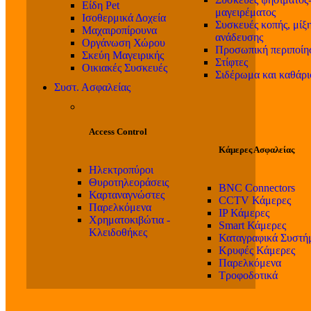
Είδη Pet
μαγειρέματος
Ισοθερμικά Δοχεία
Συσκευές κοπής, μίξη
Μαχαιροπίρουνα
ανάδευσης
Οργάνωση Χώρου
Προσωπική περιποίη
Σκεύη Μαγειρικής
Στίφτες
Οικιακές Συσκευές
Σιδέρωμα και καθάρ
Συστ. Ασφαλείας
Access Control
Κάμερες Ασφαλείας
Ηλεκτροπύροι
Θυροτηλεοράσεις
BNC Connectors
Καρταναγνώστες
CCTV Κάμερες
Παρελκόμενα
IP Κάμερες
Χρηματοκιβώτια -
Smart Κάμερες
Κλειδοθήκες
Καταγραφικά Συστή
Κρυφές Κάμερες
Παρελκόμενα
Τροφοδοτικά