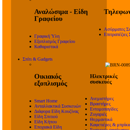
Αναλώσιμα - Είδη
Τηλεφων
Γραφείου
Ασύρματες Σ
Επιτραπέζιες
Γραφική Ύλη
Εξοπλισμός Γραφείου
Καθαριστικά
Σπίτι & Gadgets
Οικιακός
Ηλεκτρικές
συσκευές
εξοπλισμός
Ανεμιστήρες
Smart Home
Βραστήρες
Ανταλλακτικά Συσκευών
Εντομοπαγίδες
Διάφορα Είδη Κουζίνας
Ζυγαριές
Είδη Σπιτιού
Θερμαντικά
Είδη Κήπου
Καφετιέρες & μπρίκι
Εποχιακά Είδη
Συσκευές ψησίματος