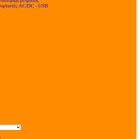
ολύπριζα ρεύματος
ορτιστές AC/DC - USB
s