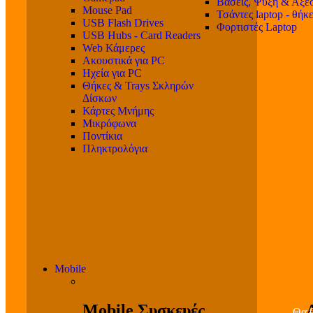
Βάσεις, Ψύξη & Αξε
Mouse Pad
Τσάντες laptop - θήκ
USB Flash Drives
Φορτιστές Laptop
USB Hubs - Card Readers
Web Κάμερες
Ακουστικά για PC
Ηχεία για PC
Θήκες & Trays Σκληρών
Δίσκων
Κάρτες Μνήμης
Μικρόφωνα
Ποντίκια
Πληκτρολόγια
Mobile
Mobile Συσκευές
Θα β