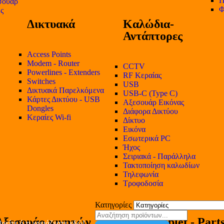
Π
σουάρ
Φ
ες
Δικτυακά
Καλώδια-
Αντάπτορες
Access Points
Modem - Router
CCTV
Powerlines - Extenders
RF Κεραίας
Switches
USB
Δικτυακά Παρελκόμενα
USB-C (Type C)
Κάρτες Δικτύου - USB
Αξεσουάρ Εικόνας
Dongles
Διάφορα Δικτύου
Κεραίες Wi-fi
Δίκτυο
Εικόνα
Εσωτερικά PC
Ήχος
Σειριακά - Παράλληλα
Τακτοποίηση καλωδίων
Τηλεφωνία
Τροφοδοσία
Κατηγορίες
Αξεσουάρ κινητών
Tablet - Part
ρείτε ό,τι χρειάζεστε εδώ!