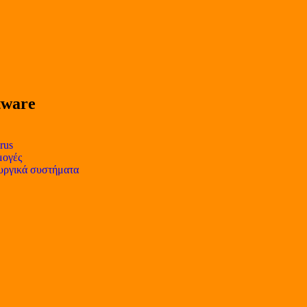
tware
rus
ογές
υργικά συστήματα