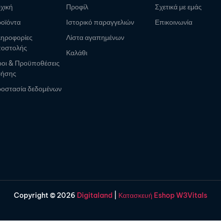
χική
Προφίλ
Σχετικά με εμάς
οϊόντα
Ιστορικό παραγγελιών
Επικοινωνία
ηροφορίες
Λίστα αγαπημένων
οστολής
Καλάθι
οι & Προϋποθέσεις
ρήσης
οστασία δεδομένων
Copyright © 2026
Digitaland
|
Κατασκευή Eshop W3Vitals