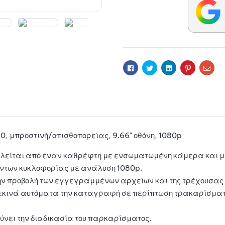
r
n
a
t
i
Facebook
Twitter
Linkedin
Pinterest
Ema
v
e
:
 μπροστινή/οπισθοπορείας, 9.66" οθόνη, 1080p
ελείται από έναν καθρέφτη με ενσωματωμένη κάμερα και μ
άντων κυκλοφορίας με ανάλυση 1080p.
ην προβολή των εγγεγραμμένων αρχείων και της τρέχουσα
εκινά αυτόματα την καταγραφή σε περίπτωση τρακαρίσματος 
λύνει την διαδικασία του παρκαρίσματος.