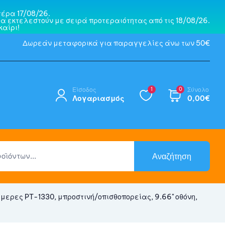
έρα 17/08/26.
α εκτελεστούν με σειρά προτεραιότητας από τις 18/08/26.
αίρι!
Δωρεάν μεταφορικά για παραγγελίες άνω των 50€
Είσοδος
1
0
Σύνολο
Λογαριασμός
0,00
€
Αναζήτηση
ερες PT-1330, μπροστινή/οπισθοπορείας, 9.66" οθόνη,