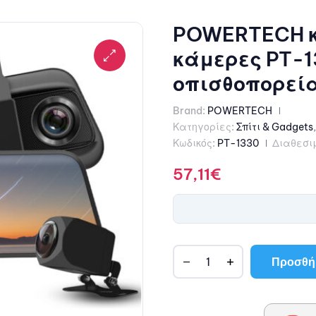
POWERTECH κ
κάμερες PT-1
οπισθοπορείας
Brand:
POWERTECH
Κατηγορίες:
Σπίτι & Gadgets
Κωδικός:
PT-1330
Διαθεσι
57,11
€
Προσθήκ
A
l
t
e