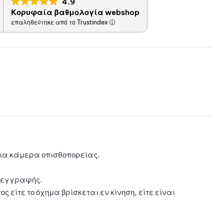
4.9
ήκη
Κορυφαία βαθμολογία webshop
επαληθεύτηκε από το Trustindex
στη
λίστα
il
αγαπη
μένων
ια κάμερα οπισθοπορείας.
ς εγγραφής.
είτε το όχημα βρίσκεται εν κίνηση, είτε είναι