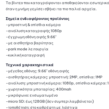
Τα βίντεο που καταγράφονται αποθηκεύονται εσωτερικά 
όταν η μνήμη γεμίσει σβήνει τα πιο παλιά αρχεία.
Σημεία ενδιαφέροντος προϊόντος
-μπροστινή & οπίσθια κάμερα
-ανάλυση καταγραφής 1080p
-έγχρωμη οθόνη αφής 9.66"
-με αισθητήρα βαρύτητας
-park mode λειτουργία
-κυκλική καταγραφή
Τεχνικά χαρακτηριστικά
-μέγεθος οθόνης: 9.66" οθόνη αφής
-αισθητήρας κάμερας: μπροστινή: 2MP, οπίσθια: 1MP
-ανάλυση: μπροστινή κάμερα: 1080p, οπίσθια κάμερα: 
-χωρητικότητα μπαταρίας: 400mah
-μικρόφωνο: ενσωματωμένο
-micro SD: έως 128GB (δεν συμπεριλαμβάνεται)
-τοποθέτηση: στο καθρέφτη με λάστιχα