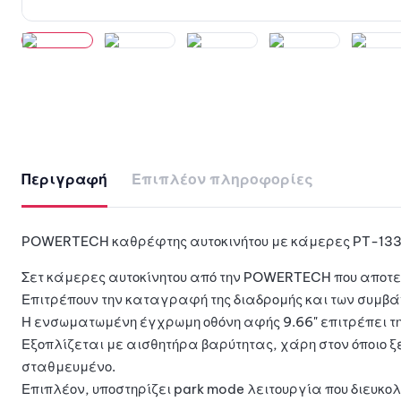
Περιγραφή
Επιπλέον πληροφορίες
POWERTECH καθρέφτης αυτοκινήτου με κάμερες PT-1330,
Σετ κάμερες αυτοκίνητου από την POWERTECH που αποτ
Επιτρέπουν την καταγραφή της διαδρομής και των συμβ
Η ενσωματωμένη έγχρωμη οθόνη αφής 9.66" επιτρέπει τ
Εξοπλίζεται με αισθητήρα βαρύτητας, χάρη στον όποιο ξ
σταθμευμένο.
Επιπλέον, υποστηρίζει park mode λειτουργία που διευκο