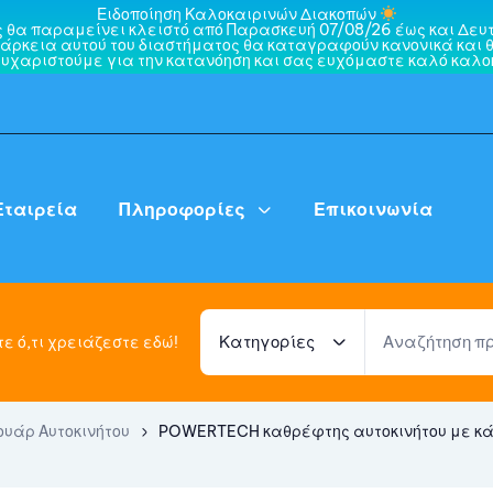
Ειδοποίηση Καλοκαιρινών Διακοπών
ς θα παραμείνει κλειστό από Παρασκευή 07/08/26 έως και Δευτ
άρκεια αυτού του διαστήματος θα καταγραφούν κανονικά και θ
ευχαριστούμε για την κατανόηση και σας ευχόμαστε καλό καλοκ
Εταιρεία
Πληροφορίες
Επικοινωνία
Κατηγορίες
ε ό,τι χρειάζεστε εδώ!
ουάρ Αυτοκινήτου
POWERTECH καθρέφτης αυτοκινήτου με κάμ