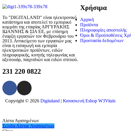
Χρήσιμα
Το "DIGITALAND" είναι ηλεκτρονικό
Αρχική
κατάστημα και αποτελεί το εμπορικό
Προϊόντα
κομμάτι της εταιρίας ΑΡΓΥΡΑΚΗΣ
Πληροφορίες αποστολής
ΙΩΑΝΝΗΣ & ΣΙΑ ΕΕ, με επίσημη
Όροι & Προϋποθέσεις Χρ
έναρξη εργασιών τον Φεβρουάριο του
Προστασία δεδομένων
2013. Αντικείμενο των εργασιών μας
είναι η εισαγωγή και εμπορία
ηλεκτρονικών προϊόντων, ειδών
πληροφορικής, κινητής τηλεφωνίας και
αξεσουάρ, παιχνιδιών και ειδών σπιτιού.
231 220 0822
Copyright © 2026
Digitaland
|
Κατασκευή Eshop W3Vitals
Λίστα Αγαπημένων
Σελίδα Λίστας Αγαπημένων