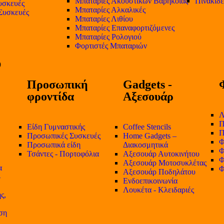
Μπαταρίες Ακουστικών Βαρηκοΐας
Πινακίδ
υσκευές
Μπαταρίες Αλκαλικές
 Συσκευές
Μπαταρίες Λιθίου
Μπαταρίες Επαναφορτιζόμενες
Μπαταρίες Ρολογιού
Φορτιστές Μπαταριών
Προσωπική
Gadgets -
φροντίδα
Αξεσουάρ
Λ
Π
Είδη Γυμναστικής
Coffee Stencils
Π
Προσωπικές Συσκευές
Home Gadgets –
Φ
Προσωπικά είδη
Διακοσμητικά
Φ
Τσάντες - Πορτοφόλια
Αξεσουάρ Αυτοκινήτου
Φ
Αξεσουάρ Μοτοσυκλέτας
α
Φ
Αξεσουάρ Ποδηλάτου
-
Ενδοεπικοινωνία
Λουκέτα - Κλειδαριές
ς,
ση