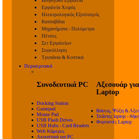
Βοηθητικά Εργαλεία
Εργαλεία Χειρός
Ηλεκτρολογικός Εξοπλισμός
Κατσαβίδια
Μηχανήματα - Πολύμετρα
Πένσες
Σετ Εργαλείων
Συγκόλληση
Τρυπάνια & Κοπτικά
Περιφερειακά
Συνοδευτικά PC
Αξεσουάρ για
Laptop
Docking Station
Gamepad
Βάσεις, Ψύξη & Αξε
Mouse Pad
Τσάντες laptop - θήκ
USB Flash Drives
Φορτιστές Laptop
USB Hubs - Card Readers
Web Κάμερες
Ακουστικά για PC