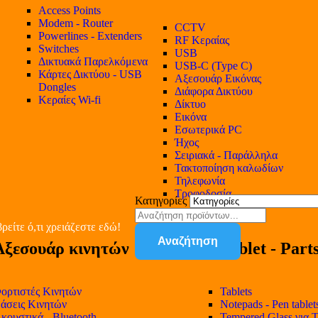
Access Points
Modem - Router
CCTV
Powerlines - Extenders
RF Κεραίας
Switches
USB
Δικτυακά Παρελκόμενα
USB-C (Type C)
Κάρτες Δικτύου - USB
Αξεσουάρ Εικόνας
Dongles
Διάφορα Δικτύου
Κεραίες Wi-fi
Δίκτυο
Εικόνα
Εσωτερικά PC
Ήχος
Σειριακά - Παράλληλα
Τακτοποίηση καλωδίων
Τηλεφωνία
Τροφοδοσία
Κατηγορίες
ρείτε ό,τι χρειάζεστε εδώ!
Αναζήτηση
Αξεσουάρ κινητών
Tablet - Part
ορτιστές Κινητών
Tablets
άσεις Κινητών
Notepads - Pen tablet
κουστικά - Bluetooth
Tempered Glass για T