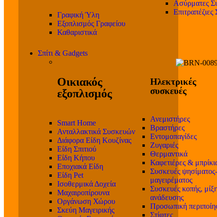
Ασύρματες Σ
Επιτραπέζιες
Γραφική Ύλη
Εξοπλισμός Γραφείου
Καθαριστικά
Σπίτι & Gadgets
Οικιακός
Ηλεκτρικές
συσκευές
εξοπλισμός
Ανεμιστήρες
Smart Home
Βραστήρες
Ανταλλακτικά Συσκευών
Εντομοπαγίδες
Διάφορα Είδη Κουζίνας
Ζυγαριές
Είδη Σπιτιού
Θερμαντικά
Είδη Κήπου
Καφετιέρες & μπρίκι
Εποχιακά Είδη
Συσκευές ψησίματος
Είδη Pet
μαγειρέματος
Ισοθερμικά Δοχεία
Συσκευές κοπής, μίξη
Μαχαιροπίρουνα
ανάδευσης
Οργάνωση Χώρου
Προσωπική περιποίη
Σκεύη Μαγειρικής
Στίφτες