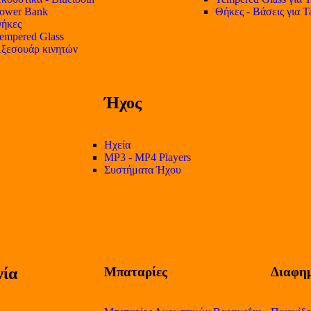
ower Bank
Θήκες - Βάσεις για T
ήκες
empered Glass
ξεσουάρ κινητών
Ήχος
Ηχεία
MP3 - MP4 Players
Συστήματα Ήχου
ία
Μπαταρίες
Διαφημ