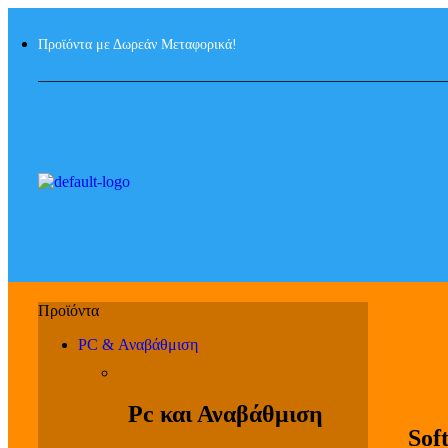
Προϊόντα με Δωρεάν Μεταφορικά!
PC & Αναβάθμιση
Pc και Αναβάθμιση
Sof