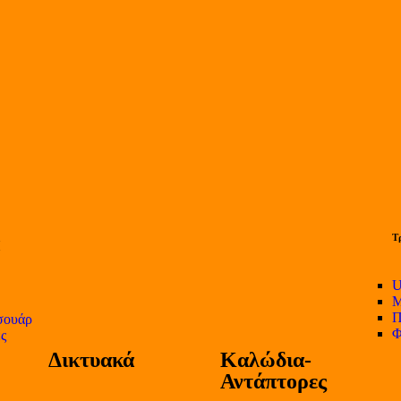
Τ
U
Μ
Π
σουάρ
Φ
ες
Δικτυακά
Καλώδια-
Αντάπτορες