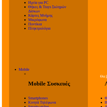
Ηχεία για PC
Θήκες & Trays Σκληρών
Δίσκων
Κάρτες Μνήμης
Μικρόφωνα
Ποντίκια
Πληκτρολόγια
Mobile
Θα β
Mobile Συσκευές
Smartphones
Φ
Κινητά Τηλέφωνα
Β
Smartwatches
Α