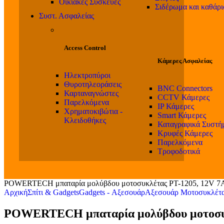
Οικιακές Συσκευές
Σιδέρωμα και καθάρ
Συστ. Ασφαλείας
Access Control
Κάμερες Ασφαλείας
Ηλεκτροπύροι
Θυροτηλεοράσεις
BNC Connectors
Καρταναγνώστες
CCTV Κάμερες
Παρελκόμενα
IP Κάμερες
Χρηματοκιβώτια -
Smart Κάμερες
Κλειδοθήκες
Καταγραφικά Συστή
Κρυφές Κάμερες
Παρελκόμενα
Τροφοδοτικά
POWERTECH μπαταρία μολύβδου μοτοσυκλέτας PT-1205, 12V 
Αρχική
Σπίτι & Gadgets
Gadgets - Αξεσουάρ
Αξεσουάρ Μοτοσυκλέτ
POWERTECH μπαταρία μολύβδου μοτοσυκ