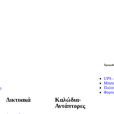
Τροφοδο
UPS -
Μπατα
Πολύπ
ρ
Φορτι
Δικτυακά
Καλώδια-
Αντάπτορες