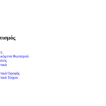
ισμός
ες
λκόμενα Φωτισμού
λείς
τικά
τικά Οροφής
τικά Τοίχου