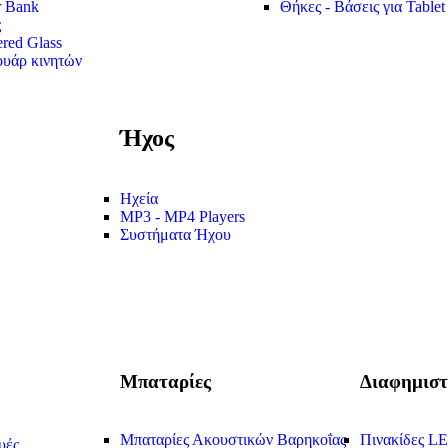
 Bank
Θήκες - Βάσεις για Tablet
ς
red Glass
υάρ κινητών
Ήχος
Ηχεία
MP3 - MP4 Players
Συστήματα Ήχου
Μπαταρίες
Διαφημιστ
Μπαταρίες Ακουστικών Βαρηκοΐας
Πινακίδες L
υές