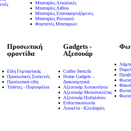
Μπαταρίες Αλκαλικές
ευές
Μπαταρίες Λιθίου
Μπαταρίες Επαναφορτιζόμενες
Μπαταρίες Ρολογιού
Φορτιστές Μπαταριών
Προσωπική
Gadgets -
Φωτ
φροντίδα
Αξεσουάρ
Λάμπ
Παρε
Είδη Γυμναστικής
Coffee Stencils
Προβο
Προσωπικές Συσκευές
Home Gadgets –
Φωτισ
Προσωπικά είδη
Διακοσμητικά
Φακοί
Τσάντες - Πορτοφόλια
Αξεσουάρ Αυτοκινήτου
Φωτισ
Αξεσουάρ Μοτοσυκλέτας
Φωτισ
Αξεσουάρ Ποδηλάτου
Ενδοεπικοινωνία
Λουκέτα - Κλειδαριές