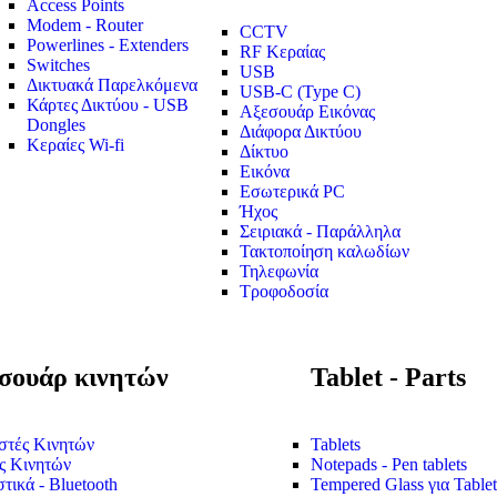
Access Points
Modem - Router
CCTV
Powerlines - Extenders
RF Κεραίας
Switches
USB
Δικτυακά Παρελκόμενα
USB-C (Type C)
Κάρτες Δικτύου - USB
Αξεσουάρ Εικόνας
Dongles
Διάφορα Δικτύου
Κεραίες Wi-fi
Δίκτυο
Εικόνα
Εσωτερικά PC
Ήχος
Σειριακά - Παράλληλα
Τακτοποίηση καλωδίων
Τηλεφωνία
Τροφοδοσία
σουάρ κινητών
Tablet - Parts
στές Κινητών
Tablets
ς Κινητών
Notepads - Pen tablets
τικά - Bluetooth
Tempered Glass για Tablet