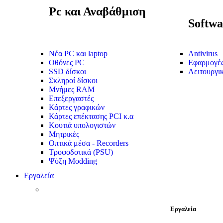
Pc και Αναβάθμιση
Softwa
Νέα PC και laptop
Antivirus
Οθόνες PC
Εφαρμογέ
SSD δίσκοι
Λειτουργι
Σκληροί δίσκοι
Μνήμες RAM
Επεξεργαστές
Κάρτες γραφικών
Κάρτες επέκτασης PCI κ.α
Κουτιά υπολογιστών
Μητρικές
Οπτικά μέσα - Recorders
Τροφοδοτικά (PSU)
Ψύξη Modding
Εργαλεία
Εργαλεία