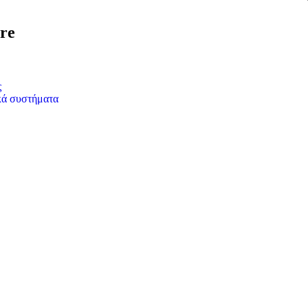
re
ς
κά συστήματα