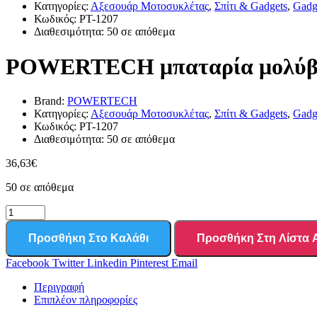
Κατηγορίες:
Αξεσουάρ Μοτοσυκλέτας
,
Σπίτι & Gadgets
,
Gadg
Κωδικός:
PT-1207
Διαθεσιμότητα:
50 σε απόθεμα
POWERTECH μπαταρία μολύβδο
Brand:
POWERTECH
Κατηγορίες:
Αξεσουάρ Μοτοσυκλέτας
,
Σπίτι & Gadgets
,
Gadg
Κωδικός:
PT-1207
Διαθεσιμότητα:
50 σε απόθεμα
36,63
€
50 σε απόθεμα
Προσθήκη Στο Καλάθι
Προσθήκη Στη Λίστα
Facebook
Twitter
Linkedin
Pinterest
Email
Περιγραφή
Επιπλέον πληροφορίες