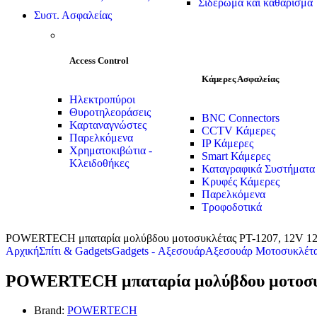
Σιδέρωμα και καθάρισμα
Συστ. Ασφαλείας
Access Control
Κάμερες Ασφαλείας
Ηλεκτροπύροι
Θυροτηλεοράσεις
BNC Connectors
Καρταναγνώστες
CCTV Κάμερες
Παρελκόμενα
IP Κάμερες
Χρηματοκιβώτια -
Smart Κάμερες
Κλειδοθήκες
Καταγραφικά Συστήματα
Κρυφές Κάμερες
Παρελκόμενα
Τροφοδοτικά
POWERTECH μπαταρία μολύβδου μοτοσυκλέτας PT-1207, 12V 
Αρχική
Σπίτι & Gadgets
Gadgets - Αξεσουάρ
Αξεσουάρ Μοτοσυκλέτ
POWERTECH μπαταρία μολύβδου μοτοσυκ
Brand:
POWERTECH