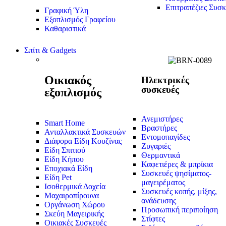
Επιτραπέζιες Συσκ
Γραφική Ύλη
Εξοπλισμός Γραφείου
Καθαριστικά
Σπίτι & Gadgets
Οικιακός
Ηλεκτρικές
συσκευές
εξοπλισμός
Ανεμιστήρες
Smart Home
Βραστήρες
Ανταλλακτικά Συσκευών
Εντομοπαγίδες
Διάφορα Είδη Κουζίνας
Ζυγαριές
Είδη Σπιτιού
Θερμαντικά
Είδη Κήπου
Καφετιέρες & μπρίκια
Εποχιακά Είδη
Συσκευές ψησίματος-
Είδη Pet
μαγειρέματος
Ισοθερμικά Δοχεία
Συσκευές κοπής, μίξης,
Μαχαιροπίρουνα
ανάδευσης
Οργάνωση Χώρου
Προσωπική περιποίηση
Σκεύη Μαγειρικής
Στίφτες
Οικιακές Συσκευές