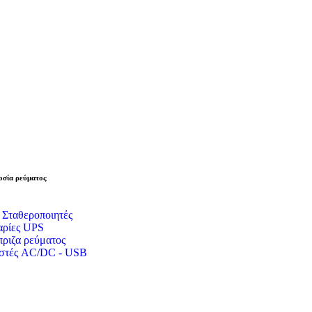
σία ρεύματος
 Σταθεροποιητές
ρίες UPS
ριζα ρεύματος
στές AC/DC - USB