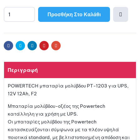
Προσθήκη Στο Καλάθι
Προσθ
ήκη
Facebook
Twitter
Linkedin
Pinterest
Email
στη
Περιγραφή
λίστα
POWERTECH μπαταρία μολύβδου PT-1203 για UPS,
αγαπη
12V 12Ah, F2
μένων
Μπαταρία μολύβδου-οξέος της Powertech
κατάλληλη για χρήση με UPS.
Οι μπαταρίες μολύβδου της Powertech
κατασκευάζονται σύμφωνα με τα πλέον υψηλά
ποιοτικά standard, με βελτιστοποιημένη απόδοση και