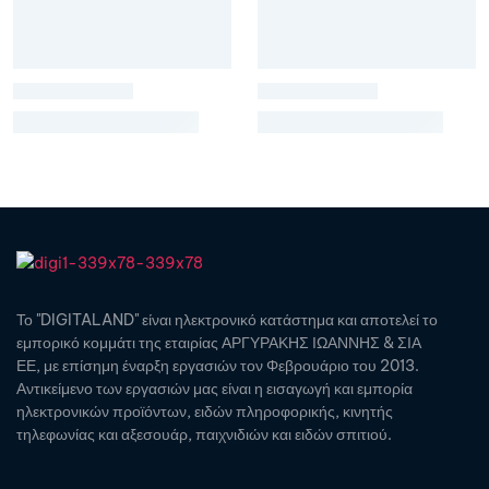
Το "DIGITALAND" είναι ηλεκτρονικό κατάστημα και αποτελεί το
εμπορικό κομμάτι της εταιρίας ΑΡΓΥΡΑΚΗΣ ΙΩΑΝΝΗΣ & ΣΙΑ
ΕΕ, με επίσημη έναρξη εργασιών τον Φεβρουάριο του 2013.
Αντικείμενο των εργασιών μας είναι η εισαγωγή και εμπορία
ηλεκτρονικών προϊόντων, ειδών πληροφορικής, κινητής
τηλεφωνίας και αξεσουάρ, παιχνιδιών και ειδών σπιτιού.