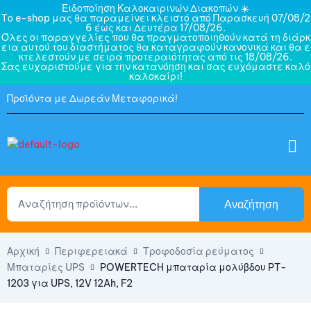
Ειδοποίηση Καλοκαιρινών Διακοπών ☀️
Το e-shop μας θα παραμείνει κλειστό από Παρασκευή 07/08/2
6 έως και Δευτέρα 17/08/26.
Όλες οι παραγγελίες που θα πραγματοποιηθούν κατά τη διάρκ
εια αυτού του διαστήματος θα καταγραφούν κανονικά και θα ε
κτελεστούν με σειρά προτεραιότητας από τις 18/08/26.
Σας ευχαριστούμε για την κατανόηση και σας ευχόμαστε καλό
καλοκαίρι!
Προϊόντα με Δωρεάν Μεταφορικά!
Αναζήτηση
Αρχική
Περιφερειακά
Τροφοδοσία ρεύματος
Μπαταρίες UPS
POWERTECH μπαταρία μολύβδου PT-
1203 για UPS, 12V 12Ah, F2