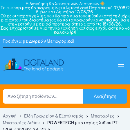
Ειδοποίηση Καλοκαιρινών Διακοπών
Το e-shop μας θα παραμείνει κλειστό από Παρασκευή 07/08/2
6 έως και Δευτέρα 17/08/26.
Όλες οι παραγγελίες που θα πραγματοποιηθούν κατά τη διάρκ
εια αυτού του διαστήματος θα καταγραφούν κανονικά και θα ε
κτελεστούν με σειρά προτεραιότητας από τις 18/08/26.
Σας ευχαριστούμε για την κατανόηση και σας ευχόμαστε καλό
καλοκαίρι!
Προϊόντα με Δωρεάν Μεταφορικά!
Αναζήτηση
Αρχική
Είδη Γραφείου & Εξοπλισμός
Μπαταρίες
Μπαταρίες Λιθίου
POWERTECH μπαταρίες λιθίου PT-
1209, CR2032, 3V, 2τμχ