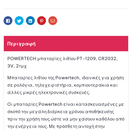
Προσθ
t
e
ήκη
r
Facebook
Twitter
Linkedin
Pinterest
Email
n
a
στη
t
Περιγραφή
i
λίστα
v
POWERTECH μπαταρίες λιθίου PT-1209, CR2032,
e
αγαπη
3V, 2τμχ
:
μένων
Μπαταρίες λιθίου της Powertech, ιδανικές για χρήση
σε ρολόγια, τηλεχειριστήρια, κομπιουτεράκια και
άλλες μικρές ηλεκτρονικές συσκευές.
Οι μπαταρίες Powertech είναι κατασκευασμένες με
σκοπό την μεγάλη διάρκεια χρόνου αποθήκευσης
πριν την χρήση τους ώστε να μην χάσουν καθόλου από
την ενέργεια τους. Με πρόσθετη αντοχή στην