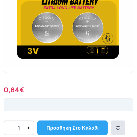
0,84
€
Προσθήκη Στο Καλάθι
A
l