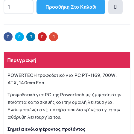
Προσθήκη Στο Καλάθι
Προσθ
ήκη
Facebook
Twitter
Linkedin
Pinterest
Email
στη
Περιγραφή
λίστα
POWERTECH τροφοδοτικό για PC PT-1169, 700W,
αγαπη
ATX, 140mm Fan
μένων
Τροφοδοτικό για PC της Powertech με έμφαση στην
ποιότητα κατασκευής και την ομαλή λειτουργία.
Ενσωματώνει ανεμιστήρα που διακρίνεται για την
αθόρυβη λειτουργία του.
Σημεία ενδιαφέροντος προϊόντος