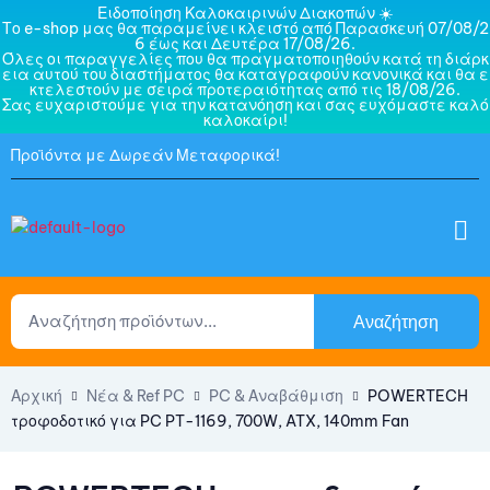
Ειδοποίηση Καλοκαιρινών Διακοπών ☀️
Το e-shop μας θα παραμείνει κλειστό από Παρασκευή 07/08/2
6 έως και Δευτέρα 17/08/26.
Όλες οι παραγγελίες που θα πραγματοποιηθούν κατά τη διάρκ
εια αυτού του διαστήματος θα καταγραφούν κανονικά και θα ε
κτελεστούν με σειρά προτεραιότητας από τις 18/08/26.
Σας ευχαριστούμε για την κατανόηση και σας ευχόμαστε καλό
καλοκαίρι!
Προϊόντα με Δωρεάν Μεταφορικά!
Αναζήτηση
Αρχική
Νέα & Ref PC
PC & Αναβάθμιση
POWERTECH
τροφοδοτικό για PC PT-1169, 700W, ATX, 140mm Fan