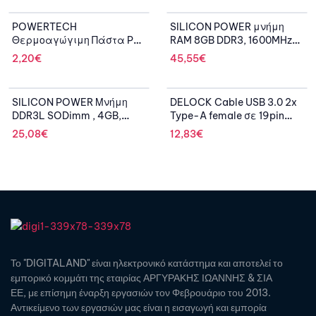
POWERTECH
SILICON POWER μνήμη
Θερμοαγώγιμη Πάστα PT-
RAM 8GB DDR3, 1600MHz
490, Super Series, 3gr
PC3-12800, 1.5V
2,20
€
45,55
€
SILICON POWER Μνήμη
DELOCK Cable USB 3.0 2x
DDR3L SODimm , 4GB,
Type-A female σε 19pin
1600MHz, PC3L-12800,
header female
25,08
€
12,83
€
CL11, 1.35v
Το "DIGITALAND" είναι ηλεκτρονικό κατάστημα και αποτελεί το
εμπορικό κομμάτι της εταιρίας ΑΡΓΥΡΑΚΗΣ ΙΩΑΝΝΗΣ & ΣΙΑ
ΕΕ, με επίσημη έναρξη εργασιών τον Φεβρουάριο του 2013.
Αντικείμενο των εργασιών μας είναι η εισαγωγή και εμπορία