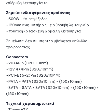
αθόρυβη λειτουργία του.
Σημεία ενδιαφέροντος προϊόντος
-600W μέγιστη έξοδος
-120mm ανεμιστήρας με αθόρυβη λειτουργία
-ποιοτική κατασκευή & ομαλή λειτουργία
Σημείωση: Δεν συμπεριλαμβάνεται καλώδιο
τροφοδοσίας.
Connectors
-20+4Pin (320±10mm)
-12V 4+4Pin (320±10mm)
-PCI-E (6+2)Pin (320±10MM)
-PATA + PATA (320±10mm) + (150±10mm)
-SATA + SATA + SATA (320±10mm) + (150±10mm) +
(150±10mm)
Τεχνικά χαρακτηριστικά
-Τύπος: ATX