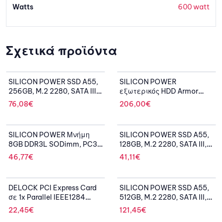
Watts
600 watt
Σχετικά προϊόντα
SILICON POWER SSD A55,
SILICON POWER
256GB, M.2 2280, SATA III,
εξωτερικός HDD Armor
560-530MB/s
A30, 1TB, USB 3.2, λευκός
76,08
€
206,00
€
SILICON POWER Μνήμη
SILICON POWER SSD A55,
8GB DDR3L SODimm, PC3L
128GB, M.2 2280, SATA III,
12800, 1600MHz, CL11, 1.35v
560-530MB/s
46,77
€
41,11
€
OUT OF STOCK
DELOCK PCI Express Card
SILICON POWER SSD A55,
σε 1x Parallel IEEE1284
512GB, M.2 2280, SATA III,
90412
560-530MB/s
22,45
€
121,45
€