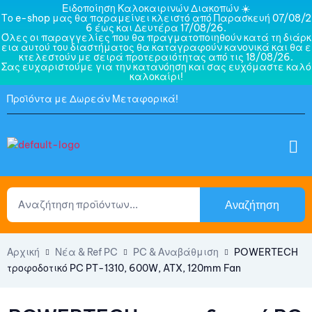
Ειδοποίηση Καλοκαιρινών Διακοπών ☀️
Το e-shop μας θα παραμείνει κλειστό από Παρασκευή 07/08/2
6 έως και Δευτέρα 17/08/26.
Όλες οι παραγγελίες που θα πραγματοποιηθούν κατά τη διάρκ
εια αυτού του διαστήματος θα καταγραφούν κανονικά και θα ε
κτελεστούν με σειρά προτεραιότητας από τις 18/08/26.
Σας ευχαριστούμε για την κατανόηση και σας ευχόμαστε καλό
καλοκαίρι!
Προϊόντα με Δωρεάν Μεταφορικά!
Αναζήτηση
Αρχική
Νέα & Ref PC
PC & Αναβάθμιση
POWERTECH
τροφοδοτικό PC PT-1310, 600W, ATX, 120mm Fan