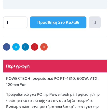
Προσθήκη Στο Καλάθι
Προσθ
ήκη
Facebook
Twitter
Linkedin
Pinterest
Email
στη
Περιγραφή
λίστα
POWERTECH τροφοδοτικό PC PT-1310, 600W, ATX,
αγαπη
120mm Fan
μένων
Τροφοδοτικό για PC της Powertech με έμφαση στην
ποιότητα κατασκευής και την ομαλή λειτουργία.
Ενσωματώνει ανεμιστήρα που διακρίνεται για την