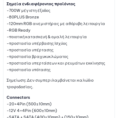
Σημεία ενδιαφέροντος προϊόντος
-700W μέγιστη έξοδος
-80PLUS Bronze
-120mm RGB ανεμιστήρας με αθόρυβη λειτουργία
-RGB Ready
-ποιοτική κατασκευή & ομαλή λειτουργία
-προστασία υπέρβασης Ισχύος
-προστασία υπέρτασης
-προστασία βραχυκυκλώματος
-προστασία υπερτάσεων και ρευμάτων εκκίνησης
-προστασία υπότασης
Σημείωση: Δεν συμπεριλαμβάνεται καλώδιο
τροφοδοσίας.
Connectors
-20+4Pin (500±10mm)
-12V 4+4Pin (600±10mm)
-SATA + SATA (400±10mm) + (150±10mm)