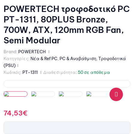
POWERTECH τροφοδοτικό PC
PT-1311, 80PLUS Bronze,
700W, ATX, 120mm RGB Fan,
Semi Modular
Brand:
POWERTECH
Κατηγορίες:
Νέα & Ref PC
,
PC & Αναβάθμιση
,
Τροφοδοτικά
(PSU)
Κωδικός:
PT-1311
Διαθεσιμότητα:
50 σε απόθεμα
🔍
74,53
€