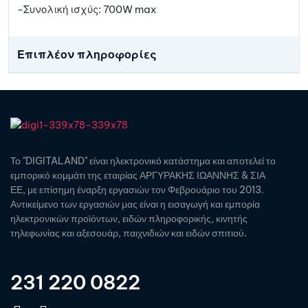
-Συνολική ισχύς: 700W max
Επιπλέον πληροφορίες
Το "DIGITALAND" είναι ηλεκτρονικό κατάστημα και αποτελεί το
εμπορικό κομμάτι της εταιρίας ΑΡΓΥΡΑΚΗΣ ΙΩΑΝΝΗΣ & ΣΙΑ
ΕΕ, με επίσημη έναρξη εργασιών τον Φεβρουάριο του 2013.
Αντικείμενο των εργασιών μας είναι η εισαγωγή και εμπορία
ηλεκτρονικών προϊόντων, ειδών πληροφορικής, κινητής
τηλεφωνίας και αξεσουάρ, παιχνιδιών και ειδών σπιτιού.
231 220 0822