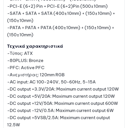
-PCI-E (6+2) Pin + PCI-E (6+2)Pin (500±10mm)
-SATA + SATA + SATA (400±10mm) + (150±10mm) +
(150±10mm)
-PATA + PATA + PATA (400±10mm) + (150±10mm) +
(150±10mm)
Τεχνικά χαρακτηριστικά
-Τύπος: ATX
-80PLUS: Bronze
-PFC: Active PFC
-Ανεμιστήρας: 120mm RGB
-AC input: AC 100-240V, 50-60Hz, 5-15A
-DC output +3.3V/20A: Maximum current output 120W
-DC output +5V/20A: Maximum current output 120W
-DC output +12V/50A: Maximum current output 600W
-DC output -12V/0.5A: Maximum current output 6W
-DC output +5VSB/2.5A: Maximum current output
12.5W