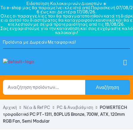
Ειδοποίηση Καλοκαιρινών Διακοπών ☀️
Το e-shop μας θα παραμείνει κλειστό από Παρασκευή 07/08/2
6 έως και Δευτέρα 17/08/26.
Όλες οι παραγγελίες που θα πραγματοποιηθούν κατά τη διάρκ
εια αυτού του διαστήματος θα καταγραφούν κανονικά και θα ε
κτελεστούν με σειρά προτεραιότητας από τις 18/08/26.
Σας ευχαριστούμε για την κατανόηση και σας ευχόμαστε καλό
καλοκαίρι!
Προϊόντα με Δωρεάν Μεταφορικά!
Αναζήτηση
Αρχική
Νέα & Ref PC
PC & Αναβάθμιση
POWERTECH
τροφοδοτικό PC PT-1311, 80PLUS Bronze, 700W, ATX, 120mm
RGB Fan, Semi Modular