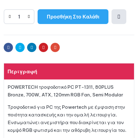
Προσθήκη Στο Καλάθι
A
l
Προσθ
t
e
ήκη
r
Facebook
Twitter
Linkedin
Pinterest
Email
n
a
στη
t
Περιγραφή
i
λίστα
v
POWERTECH τροφοδοτικό PC PT-1311, 80PLUS
e
αγαπη
Bronze, 700W, ATX, 120mm RGB Fan, Semi Modular
:
μένων
Τροφοδοτικό για PC της Powertech με έμφαση στην
ποιότητα κατασκευής και την ομαλή λειτουργία.
Ενσωματώνει ανεμιστήρα που διακρίνεται για τον
κομψό RGB φωτισμό και την αθόρυβη λειτουργία του.