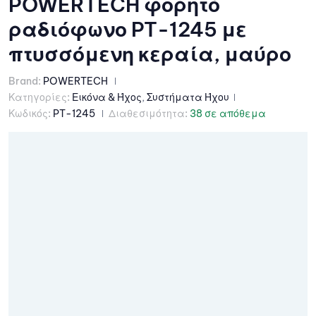
POWERTECH φορητό
ραδιόφωνο PT-1245 με
πτυσσόμενη κεραία, μαύρο
Brand:
POWERTECH
Κατηγορίες:
Εικόνα & Ήχος
,
Συστήματα Ήχου
Κωδικός:
PT-1245
Διαθεσιμότητα:
38 σε απόθεμα