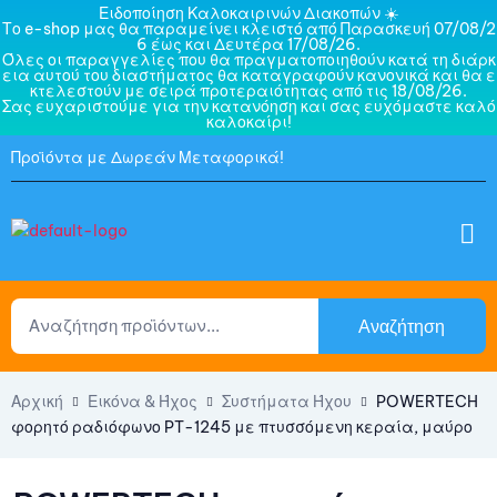
Ειδοποίηση Καλοκαιρινών Διακοπών ☀️
Το e-shop μας θα παραμείνει κλειστό από Παρασκευή 07/08/2
6 έως και Δευτέρα 17/08/26.
Όλες οι παραγγελίες που θα πραγματοποιηθούν κατά τη διάρκ
εια αυτού του διαστήματος θα καταγραφούν κανονικά και θα ε
κτελεστούν με σειρά προτεραιότητας από τις 18/08/26.
Σας ευχαριστούμε για την κατανόηση και σας ευχόμαστε καλό
καλοκαίρι!
Προϊόντα με Δωρεάν Μεταφορικά!
Αναζήτηση
Αρχική
Εικόνα & Ήχος
Συστήματα Ήχου
POWERTECH
φορητό ραδιόφωνο PT-1245 με πτυσσόμενη κεραία, μαύρο