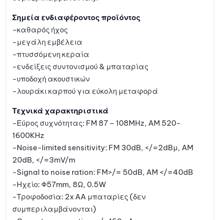
Σημεία ενδιαφέροντος προϊόντος
-καθαρός ήχος
-μεγάλη εμβέλεια
-πτυσσόμενη κεραία
-ενδείξεις συντονισμού & μπαταρίας
-υποδοχή ακουστικών
-λουράκι καρπού για εύκολη μεταφορά
Τεχνικά χαρακτηριστικά
-Εύρος συχνότητας: FM 87 – 108MHz, AM 520-
1600KHz
-Noise-limited sensitivity: FM 30dB, </=2dBμ, AM
20dB, </=3mV/m
-Signal to noise ration: FM>/= 50dB, AM </=40dB
-Ηχείο: Φ57mm, 8Ω, 0.5W
-Τροφοδοσία: 2x AA μπαταρίες (δεν
συμπεριλαμβάνονται)