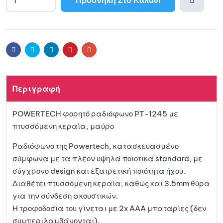
Προσθ
ήκη
Facebook
Twitter
Linkedin
Pinterest
Email
στη
Περιγραφή
λίστα
POWERTECH φορητό ραδιόφωνο PT-1245 με
αγαπη
πτυσσόμενη κεραία, μαύρο
μένων
Ραδιόφωνο της Powertech, κατασκευασμένο
σύμφωνα με τα πλέον υψηλά ποιοτικά standard, με
σύγχρονο design και εξαιρετική ποιότητα ήχου.
Διαθέτει πτυσσόμενη κεραία, καθώς και 3.5mm θύρα
για την σύνδεση ακουστικών.
Η τροφοδοσία του γίνεται με 2x AAA μπαταρίες (δεν
συμπεριλαμβάνονται).