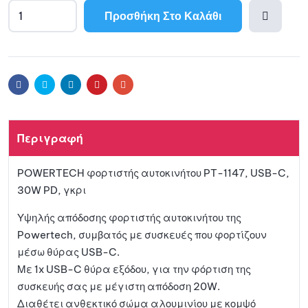
Προσθήκη Στο Καλάθι
Προσθ
ήκη
Facebook
Twitter
Linkedin
Pinterest
Email
στη
Περιγραφή
λίστα
POWERTECH φορτιστής αυτοκινήτου PT-1147, USB-C,
αγαπη
30W PD, γκρι
μένων
Υψηλής απόδοσης φορτιστής αυτοκινήτου της
Powertech, συμβατός με συσκευές που φορτίζουν
μέσω θύρας USB-C.
Με 1x USB-C θύρα εξόδου, για την φόρτιση της
συσκευής σας με μέγιστη απόδοση 20W.
Διαθέτει ανθεκτικό σώμα αλουμινίου με κομψό