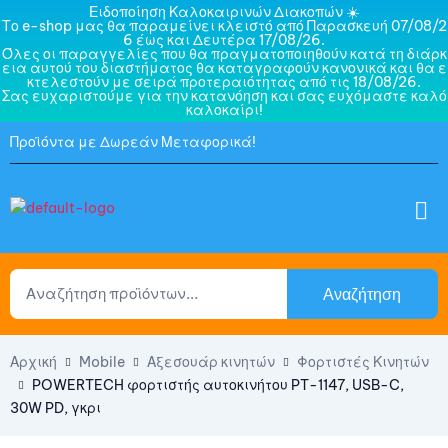
Ειδοποίηση Καλοκαιρινών Διακοπών ☀️
Το e-shop μας θα παραμείνει κλειστό από Παρασκευή 07/08/2
6 έως και Δευτέρα 17/08/26.
Όλες οι παραγγελίες που θα πραγματοποιηθούν κατά τη διάρκ
εια αυτού του διαστήματος θα καταγραφούν κανονικά και θα ε
κτελεστούν με σειρά προτεραιότητας από τις 18/08/26.
Σας ευχαριστούμε για την κατανόηση και σας ευχόμαστε καλό
καλοκαίρι!
Προϊόντα με Δωρεάν Μεταφορικά!
Αναζήτηση
Αρχική
Mobile
Αξεσουάρ κινητών
Φορτιστές Κινητών
POWERTECH φορτιστής αυτοκινήτου PT-1147, USB-C,
30W PD, γκρι