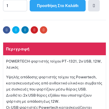
Προσθήκη Στο Καλάθι
Προσθ
ήκη
Facebook
Twitter
Linkedin
Pinterest
Email
στη
Περιγραφή
λίστα
POWERTECH φορτιστής τοίχου PT-1321, 2x USB, 12W,
αγαπη
λευκός
μένων
Υψηλής απόδοσης φορτιστής τοίχου της Powertech,
κατασκευασμένος από ανθεκτικό υλικό και συμβατός
με συσκευές που φορτίζουν μέσω θύρας USB.
Διαθέτει 2x USB θύρες εξόδου που υποστηρίζουν
φόρτιση με απόδοση έως 12W.
Οι USB φορτιστές Powertech κατασκευάζονται