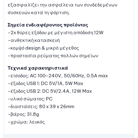
εξασφαλίζει την ασφάλεια των συνδεδεμένων
συσκευών κατά τη φόρτιση.
Σημεία ενδιαφέροντος προϊόντος
-2x θύρες εξόδου με μέγιστη απόδοση 12W
-ανθεκτική κατασκευή
-κομψό design & μικρό μέγεθος
-προστασία ρεύματος πολλών σημείων
Τεχνικά χαρακτηριστικά
-είσοδος: AC 100-240V, 50/60Hz, 0.5A max
-έξοδος USB 1: DC 5V/1A, 5W Max
-έξοδος USB 2: DC 5V/2.4A, 12W Max
-υλικό σώματος: PC
-διαστάσεις: 80 x 39 x 26mm
-βάρος: 31.8g
-χρώμα: λευκός