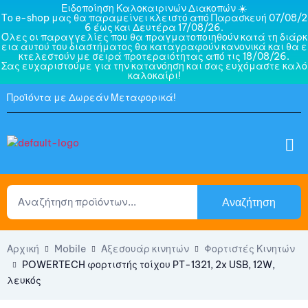
Ειδοποίηση Καλοκαιρινών Διακοπών ☀️
Το e-shop μας θα παραμείνει κλειστό από Παρασκευή 07/08/2
6 έως και Δευτέρα 17/08/26.
Όλες οι παραγγελίες που θα πραγματοποιηθούν κατά τη διάρκ
εια αυτού του διαστήματος θα καταγραφούν κανονικά και θα ε
κτελεστούν με σειρά προτεραιότητας από τις 18/08/26.
Σας ευχαριστούμε για την κατανόηση και σας ευχόμαστε καλό
καλοκαίρι!
Προϊόντα με Δωρεάν Μεταφορικά!
Αναζήτηση
Αρχική
Mobile
Αξεσουάρ κινητών
Φορτιστές Κινητών
POWERTECH φορτιστής τοίχου PT-1321, 2x USB, 12W,
λευκός