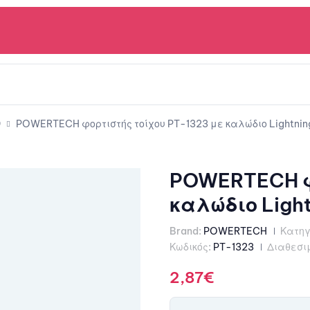
ν
POWERTECH φορτιστής τοίχου PT-1323 με καλώδιο Lightning
POWERTECH φο
καλώδιο Light
Brand:
POWERTECH
Κατηγ
Κωδικός:
PT-1323
Διαθεσι
2,87
€