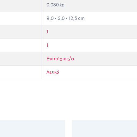
0,080 kg
9,0 × 3,0 × 12,5 cm
1
1
Επιτοίχιος/α
Λευκό