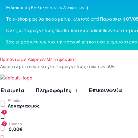
Ειδοποίηση Καλοκαιρινών Διακοπών ☀️
Το e-shop μας θα παραμείνει κλειστό από Παρασκευή 07/08
Όλες οι παραγγελίες που θα πραγματοποιηθούν κατά τη διά
Σας ευχαριστούμε για την κατανόηση και σας ευχόμαστε κα
Προϊόντα με Δωρεάν Μεταφορικά!
Δωρεάν μεταφορικά για παραγγελίες άνω των 50€
Εταιρεία
Πληροφορίες
Επικοινωνία
Είσοδος
Λογαριασμός
1
0
Σύνολο
0,00
€
Menu