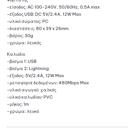
-είσοδος: AC 100-240V, 50/60Hz, 0.5A max
-έξοδος USB: DC 5V/2.4A, 12W Max
-υλικό σώματος: PC
-διαστάσεις: 80 x 39 x 26mm
-βάρος: 30g
-χρώμα: λευκός
Καλώδιο
-βύσμα 1: USB
-βύσμα 2: Lightning
-έξοδος: 5V/2.4A, 12W Max
-μεταφορά δεδομένων: 480Mbps Max
-υλικό αγωγού: χαλκός
-υλικό καλωδίου: PVC
-μήκος: 1m
-χρώμα: λευκό