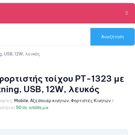
Αναζήτηση
, USB, 12W, λευκός
ρτιστής τοίχου PT-1323 με
ning, USB, 12W, λευκός
ορίες:
Mobile
,
Αξεσουάρ κινητών
,
Φορτιστές Κινητών
μότητα:
50 σε απόθεμα