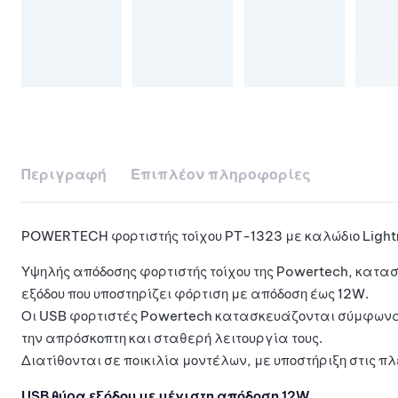
Περιγραφή
Επιπλέον πληροφορίες
POWERTECH φορτιστής τοίχου PT-1323 με καλώδιο Lightn
Υψηλής απόδοσης φορτιστής τοίχου της Powertech, κατασ
εξόδου που υποστηρίζει φόρτιση με απόδοση έως 12W.
Οι USB φορτιστές Powertech κατασκευάζονται σύμφωνα μ
την απρόσκοπτη και σταθερή λειτουργία τους.
Διατίθονται σε ποικιλία μοντέλων, με υποστήριξη στις π
USB θύρα εξόδου με μέγιστη απόδοση 12W