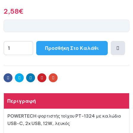
2,58
€
Προσθήκη Στο Καλάθι
POWERTECH
φορτιστής
Προσθ
τοίχου
PT-
ήκη
Facebook
Twitter
Linkedin
Pinterest
Email
1324
με
στη
καλώδιο
USB-
Περιγραφή
λίστα
C,
2x
POWERTECH φορτιστής τοίχου PT-1324 με καλώδιο
USB,
αγαπ
USB-C, 2x USB, 12W, λευκός
12W,
λευκός