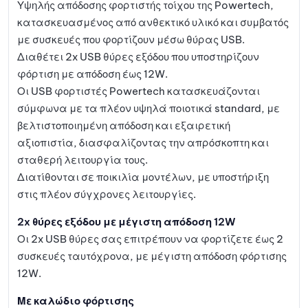
ημένω
Υψηλής απόδοσης φορτιστής τοίχου της Powertech,
ποσότητα
κατασκευασμένος από ανθεκτικό υλικό και συμβατός
ν
με συσκευές που φορτίζουν μέσω θύρας USB.
Διαθέτει 2x USB θύρες εξόδου που υποστηρίζουν
φόρτιση με απόδοση έως 12W.
Οι USB φορτιστές Powertech κατασκευάζονται
σύμφωνα με τα πλέον υψηλά ποιοτικά standard, με
βελτιστοποιημένη απόδοση και εξαιρετική
αξιοπιστία, διασφαλίζοντας την απρόσκοπτη και
σταθερή λειτουργία τους.
Διατίθονται σε ποικιλία μοντέλων, με υποστήριξη
στις πλέον σύγχρονες λειτουργίες.
2x θύρες εξόδου με μέγιστη απόδοση 12W
Οι 2x USB θύρες σας επιτρέπουν να φορτίζετε έως 2
συσκευές ταυτόχρονα, με μέγιστη απόδοση φόρτισης
12W.
Με καλώδιο φόρτισης