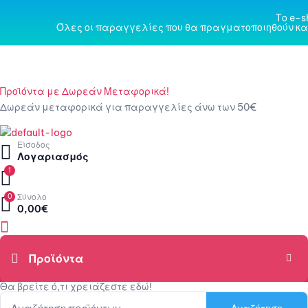
Το e-s
Όλες οι παραγγελίες που θα πραγματοποιηθούν κατ
Προϊόντα με Δωρεάν Μεταφορικά!
Δωρεάν μεταφορικά για παραγγελίες άνω των 50€
Είσοδος
Εταιρεία
Λογαριασμός
1
Πληροφορίες
0
Σύνολο
0,00
€
Πληροφορίες Αποστολής
Επικοινωνία
Menu
Τρόποι Πληρωμής
Όροι & Προϋποθέσεις Χρήσης
Θα βρείτε ό,τι χρειάζεστε εδώ!