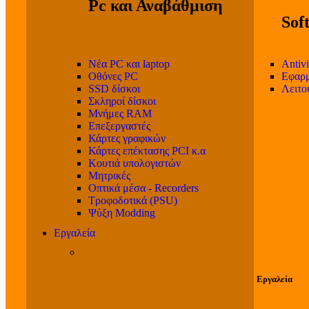
Pc και Αναβάθμιση
Sof
Νέα PC και laptop
Antivi
Οθόνες PC
Εφαρμ
SSD δίσκοι
Λειτο
Σκληροί δίσκοι
Μνήμες RAM
Επεξεργαστές
Κάρτες γραφικών
Κάρτες επέκτασης PCI κ.α
Κουτιά υπολογιστών
Μητρικές
Οπτικά μέσα - Recorders
Τροφοδοτικά (PSU)
Ψύξη Modding
Εργαλεία
Εργαλεία