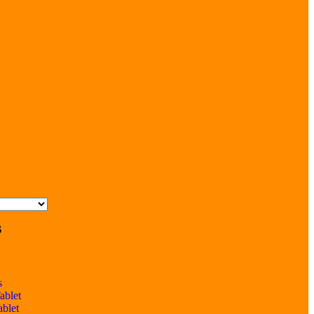
s
s
ablet
ablet