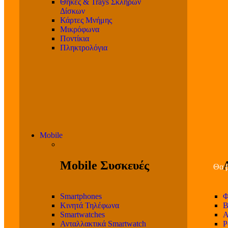
Θήκες & Trays Σκληρών
Δίσκων
Κάρτες Μνήμης
Μικρόφωνα
Ποντίκια
Πληκτρολόγια
Mobile
Mobile Συσκευές
Θα β
Smartphones
Φ
Κινητά Τηλέφωνα
Β
Smartwatches
Α
Ανταλλακτικά Smartwatch
P