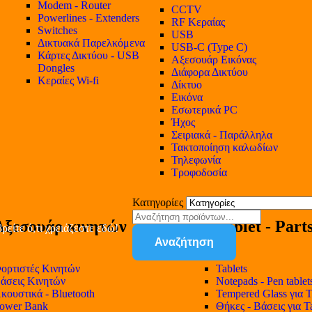
Modem - Router
CCTV
Powerlines - Extenders
RF Κεραίας
Switches
USB
Δικτυακά Παρελκόμενα
USB-C (Type C)
Κάρτες Δικτύου - USB
Αξεσουάρ Εικόνας
Dongles
Διάφορα Δικτύου
Κεραίες Wi-fi
Δίκτυο
Εικόνα
Εσωτερικά PC
Ήχος
Σειριακά - Παράλληλα
Τακτοποίηση καλωδίων
Τηλεφωνία
Τροφοδοσία
Κατηγορίες
Αξεσουάρ κινητών
Tablet - Part
ρείτε ό,τι χρειάζεστε εδώ!
Αναζήτηση
ορτιστές Κινητών
Tablets
άσεις Κινητών
Notepads - Pen tablet
κουστικά - Bluetooth
Tempered Glass για T
ower Bank
Θήκες - Βάσεις για T