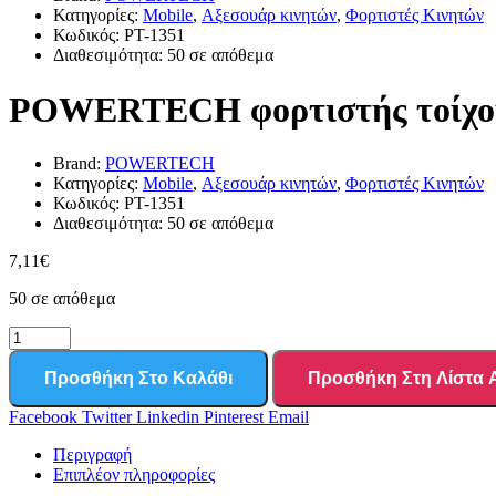
Κατηγορίες:
Mobile
,
Αξεσουάρ κινητών
,
Φορτιστές Κινητών
Κωδικός:
PT-1351
Διαθεσιμότητα:
50 σε απόθεμα
POWERTECH φορτιστής τοίχου 
Brand:
POWERTECH
Κατηγορίες:
Mobile
,
Αξεσουάρ κινητών
,
Φορτιστές Κινητών
Κωδικός:
PT-1351
Διαθεσιμότητα:
50 σε απόθεμα
7,11
€
50 σε απόθεμα
Προσθήκη Στο Καλάθι
Προσθήκη Στη Λίστα
Facebook
Twitter
Linkedin
Pinterest
Email
Περιγραφή
Επιπλέον πληροφορίες