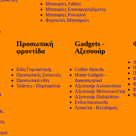
Μπαταρίες Λιθίου
Μπαταρίες Επαναφορτιζόμενες
Μπαταρίες Ρολογιού
Φορτιστές Μπαταριών
Προσωπική
Gadgets -
φροντίδα
Αξεσουάρ
Λ
Π
Είδη Γυμναστικής
Coffee Stencils
Π
Προσωπικές Συσκευές
Home Gadgets –
Φ
Προσωπικά είδη
Διακοσμητικά
Φ
Τσάντες - Πορτοφόλια
Αξεσουάρ Αυτοκινήτου
Φ
Αξεσουάρ Μοτοσυκλέτας
α
Φ
Αξεσουάρ Ποδηλάτου
-
Ενδοεπικοινωνία
Λουκέτα - Κλειδαριές
ς,
ση
ισμα