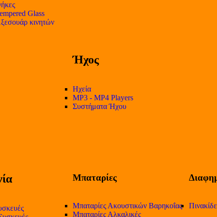
ήκες
empered Glass
ξεσουάρ κινητών
Ήχος
Ηχεία
MP3 - MP4 Players
Συστήματα Ήχου
ία
Μπαταρίες
Διαφημ
Μπαταρίες Ακουστικών Βαρηκοΐας
Πινακίδ
υσκευές
Μπαταρίες Αλκαλικές
 Συσκευές