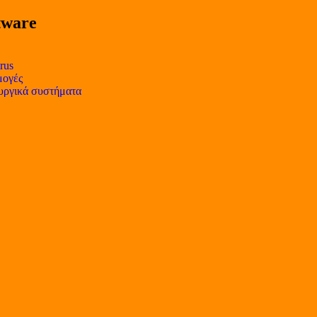
tware
rus
ογές
υργικά συστήματα