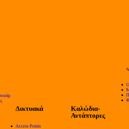
Τ
U
Μ
Π
σουάρ
Φ
ες
Δικτυακά
Καλώδια-
Αντάπτορες
Access Points