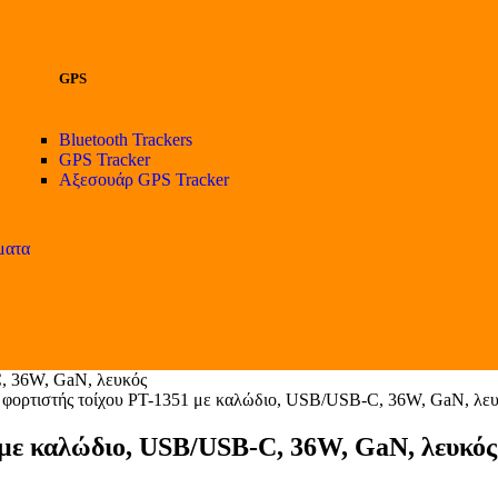
GPS
Bluetooth Trackers
GPS Tracker
Αξεσουάρ GPS Tracker
ματα
, 36W, GaN, λευκός
τιστής τοίχου PT-1351 με καλώδιο, USB/USB-C, 36W, GaN, λευ
ε καλώδιο, USB/USB-C, 36W, GaN, λευκός