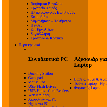
Βοηθητικά Εργαλεία
Εργαλεία Χειρός
Ηλεκτρολογικός Εξοπλισμός
Κατσαβίδια
Μηχανήματα - Πολύμετρα
Πένσες
Σετ Εργαλείων
Συγκόλληση
Τρυπάνια & Κοπτικά
Περιφερειακά
Συνοδευτικά PC
Αξεσουάρ για
Laptop
Docking Station
Gamepad
Βάσεις, Ψύξη & Αξε
Mouse Pad
Τσάντες laptop - θήκ
USB Flash Drives
Φορτιστές Laptop
USB Hubs - Card Readers
Web Κάμερες
Ακουστικά για PC
Ηχεία για PC