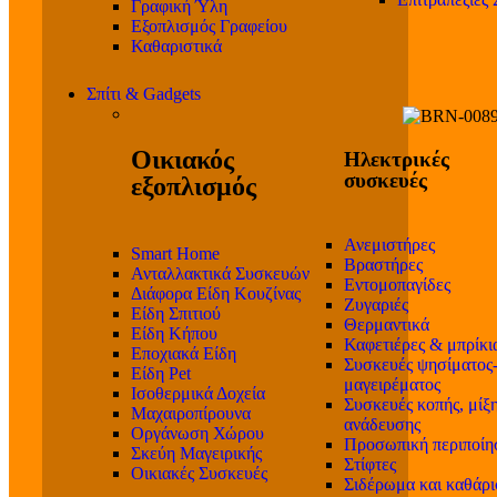
Γραφική Ύλη
Εξοπλισμός Γραφείου
Καθαριστικά
Σπίτι & Gadgets
Οικιακός
Ηλεκτρικές
συσκευές
εξοπλισμός
Ανεμιστήρες
Smart Home
Βραστήρες
Ανταλλακτικά Συσκευών
Εντομοπαγίδες
Διάφορα Είδη Κουζίνας
Ζυγαριές
Είδη Σπιτιού
Θερμαντικά
Είδη Κήπου
Καφετιέρες & μπρίκι
Εποχιακά Είδη
Συσκευές ψησίματος
Είδη Pet
μαγειρέματος
Ισοθερμικά Δοχεία
Συσκευές κοπής, μίξη
Μαχαιροπίρουνα
ανάδευσης
Οργάνωση Χώρου
Προσωπική περιποίη
Σκεύη Μαγειρικής
Στίφτες
Οικιακές Συσκευές
Σιδέρωμα και καθάρ