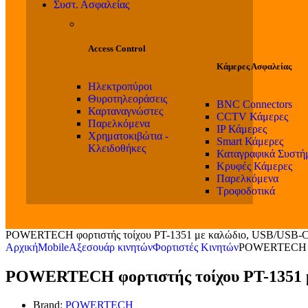
Συστ. Ασφαλείας
Access Control
Κάμερες Ασφαλείας
Ηλεκτροπύροι
Θυροτηλεοράσεις
BNC Connectors
Καρταναγνώστες
CCTV Κάμερες
Παρελκόμενα
IP Κάμερες
Χρηματοκιβώτια -
Smart Κάμερες
Κλειδοθήκες
Καταγραφικά Συστή
Κρυφές Κάμερες
Παρελκόμενα
Τροφοδοτικά
POWERTECH φορτιστής τοίχου PT-1351 με καλώδιο, USB/USB-C
Αρχική
Mobile
Αξεσουάρ κινητών
Φορτιστές Κινητών
POWERTECH φορ
POWERTECH φορτιστής τοίχου PT-1351 μ
Brand:
POWERTECH