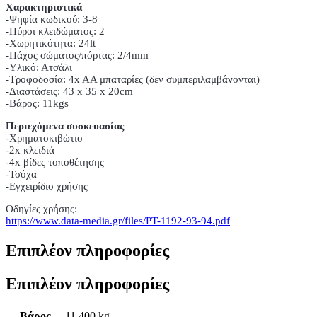
Χαρακτηριστικά
-Ψηφία κωδικού: 3-8
-Πύροι κλειδώματος: 2
-Χωρητικότητα: 24lt
-Πάχος σώματος/πόρτας: 2/4mm
-Υλικό: Ατσάλι
-Τροφοδοσία: 4x AA μπαταρίες (δεν συμπεριλαμβάνονται)
-Διαστάσεις: 43 x 35 x 20cm
-Βάρος: 11kgs
Περιεχόμενα συσκευασίας
-Χρηματοκιβώτιο
-2x κλειδιά
-4x βίδες τοποθέτησης
-Τσόχα
-Εγχειρίδιο χρήσης
Οδηγίες χρήσης:
https://www.data-media.gr/files/PT-1192-93-94.pdf
Επιπλέον πληροφορίες
Επιπλέον πληροφορίες
Βάρος
11,400 kg