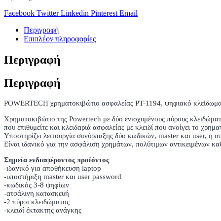
Facebook
Twitter
Linkedin
Pinterest
Email
Περιγραφή
Επιπλέον πληροφορίες
Περιγραφή
Περιγραφή
POWERTECH χρηματοκιβώτιο ασφαλείας PT-1194, ψηφιακό κλείδωμα
Χρηματοκιβώτιο της Powertech με δύο ενισχυμένους πύρους κλειδώματο
που επιθυμείτε και κλειδαριά ασφαλείας με κλειδί που ανοίγει το χρημ
Υποστηρίζει λειτουργία συνύρπαξης δύο κωδικών, master και user, η οπ
Είναι ιδανικό για την ασφάλιση χρημάτων, πολύτιμων αντικειμένων καθ
Σημεία ενδιαφέροντος προϊόντος
-ιδανικό για αποθήκευση laptop
-υποστήριξη master και user password
-κωδικός 3-8 ψηφίων
-ατσάλινη κατασκευή
-2 πύροι κλειδώματος
-κλειδί έκτακτης ανάγκης