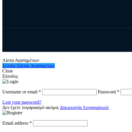
Λίστα Αγαπημένων
Σελίδα Λίστας Αγαπημένων
Close
Είσοδος
Username or email
*
Password
*
Lost your password?
Δεν έχετε λογαριασμό ακόμα;
Δημιουργία Λογαριασμού
Email address
*