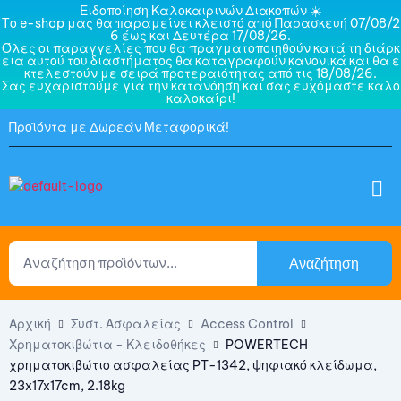
Ειδοποίηση Καλοκαιρινών Διακοπών ☀️
Το e-shop μας θα παραμείνει κλειστό από Παρασκευή 07/08/2
6 έως και Δευτέρα 17/08/26.
Όλες οι παραγγελίες που θα πραγματοποιηθούν κατά τη διάρκ
εια αυτού του διαστήματος θα καταγραφούν κανονικά και θα ε
κτελεστούν με σειρά προτεραιότητας από τις 18/08/26.
Σας ευχαριστούμε για την κατανόηση και σας ευχόμαστε καλό
καλοκαίρι!
Προϊόντα με Δωρεάν Μεταφορικά!
Αναζήτηση
Αρχική
Συστ. Ασφαλείας
Access Control
Χρηματοκιβώτια - Κλειδοθήκες
POWERTECH
χρηματοκιβώτιο ασφαλείας PT-1342, ψηφιακό κλείδωμα,
23x17x17cm, 2.18kg