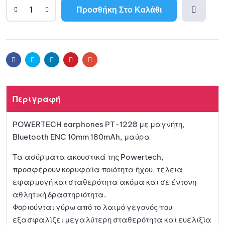
Προσθήκη Στο Καλάθι
A
l
Προσθ
t
e
ήκη
r
Facebook
Twitter
Linkedin
Pinterest
Email
n
a
στη
t
Περιγραφή
i
λίστα
v
POWERTECH earphones PT-1228 με μαγνήτη,
e
αγαπη
Bluetooth ENC 10mm 180mAh, μαύρα
:
μένων
Τα ασύρματα ακουστικά της Powertech,
προσφέρουν κορυφαία ποιότητα ήχου, τέλεια
εφαρμογή και σταθερότητα ακόμα και σε έντονη
αθλητική δραστηριότητα.
Φοριούνται γύρω από το λαιμό γεγονός που
εξασφαλίζει μεγαλύτερη σταθερότητα και ευελιξία