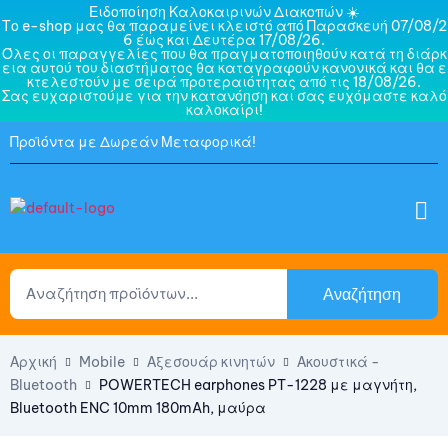
Ειδοποίηση Καλοκαιρινών Διακοπών ☀️
Το e-shop μας θα παραμείνει κλειστό από Παρασκευή 07/08/2
6 έως και Δευτέρα 17/08/26.
Όλες οι παραγγελίες που θα πραγματοποιηθούν κατά τη διάρκ
εια αυτού του διαστήματος θα καταγραφούν κανονικά και θα ε
κτελεστούν με σειρά προτεραιότητας από τις 18/08/26.
Σας ευχαριστούμε για την κατανόηση και σας ευχόμαστε καλό
καλοκαίρι!
Προϊόντα με Δωρεάν Μεταφορικά!
Αναζήτηση
Αρχική
Mobile
Αξεσουάρ κινητών
Ακουστικά -
Bluetooth
POWERTECH earphones PT-1228 με μαγνήτη,
Bluetooth ENC 10mm 180mAh, μαύρα