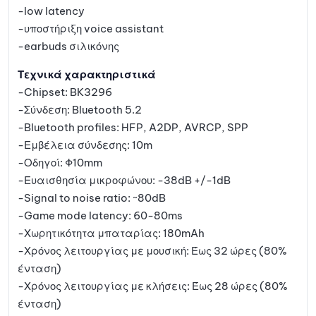
-low latency
-υποστήριξη voice assistant
-earbuds σιλικόνης
Τεχνικά χαρακτηριστικά
-Chipset: BK3296
-Σύνδεση: Bluetooth 5.2
-Bluetooth profiles: HFP, A2DP, AVRCP, SPP
-Εμβέλεια σύνδεσης: 10m
-Οδηγοί: Φ10mm
-Ευαισθησία μικροφώνου: -38dB +/-1dB
-Signal to noise ratio: ~80dB
-Game mode latency: 60-80ms
-Χωρητικότητα μπαταρίας: 180mAh
-Χρόνος λειτουργίας με μουσική: Έως 32 ώρες (80%
ένταση)
-Χρόνος λειτουργίας με κλήσεις: Έως 28 ώρες (80%
ένταση)