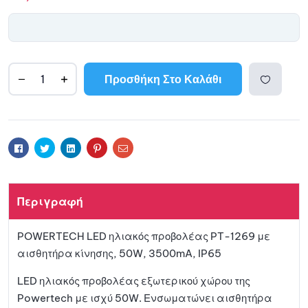
Προσθήκη Στο Καλάθι
A
l
Προσθ
t
e
ήκη
r
Facebook
Twitter
Linkedin
Pinterest
Email
n
a
στη
t
Περιγραφή
i
λίστα
v
POWERTECH LED ηλιακός προβολέας PT-1269 με
e
αγαπη
αισθητήρα κίνησης, 50W, 3500mA, IP65
:
μένων
LED ηλιακός προβολέας εξωτερικού χώρου της
Powertech με ισχύ 50W. Ενσωματώνει αισθητήρα