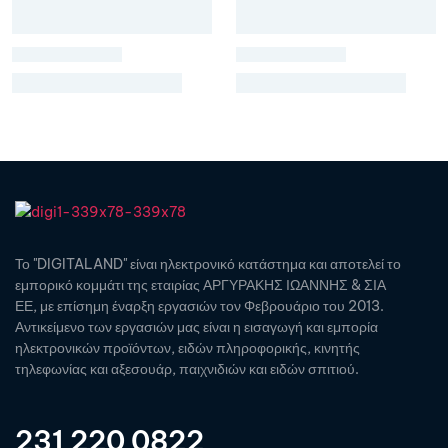
Το "DIGITALAND" είναι ηλεκτρονικό κατάστημα και αποτελεί το
εμπορικό κομμάτι της εταιρίας ΑΡΓΥΡΑΚΗΣ ΙΩΑΝΝΗΣ & ΣΙΑ
ΕΕ, με επίσημη έναρξη εργασιών τον Φεβρουάριο του 2013.
Αντικείμενο των εργασιών μας είναι η εισαγωγή και εμπορία
ηλεκτρονικών προϊόντων, ειδών πληροφορικής, κινητής
τηλεφωνίας και αξεσουάρ, παιχνιδιών και ειδών σπιτιού.
231 220 0822