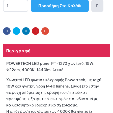
Προσθήκη Στο Καλάθι
Προσθ
ήκη
Facebook
Twitter
Linkedin
Pinterest
Email
στη
Περιγραφή
λίστα
POWERTECH LED panel PT-1270 χωνευτό, 18W,
αγαπη
Φ22cm, 4000K, 1440lm, λευκό
μένων
Χωνευτό LED φωτιστικό οροφής Powertech, με ισχύ
18W και φωτεινή ροή 1440 lumens. Συνδέεται στην
παροχή ρεύματος της οροφή του σπιτιού και
προσφέρει εξαιρετικό φωτισμό σε συνδυασμό με
καλαίσθητο και διακριτικό σχεδιασμό.
H απόχρωση του φωτός των 4000K θα φωτίσει