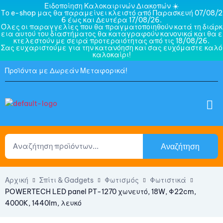
Ειδοποίηση Καλοκαιρινών Διακοπών ☀️
Το e-shop μας θα παραμείνει κλειστό από Παρασκευή 07/08/2
6 έως και Δευτέρα 17/08/26.
Όλες οι παραγγελίες που θα πραγματοποιηθούν κατά τη διάρκ
εια αυτού του διαστήματος θα καταγραφούν κανονικά και θα ε
κτελεστούν με σειρά προτεραιότητας από τις 18/08/26.
Σας ευχαριστούμε για την κατανόηση και σας ευχόμαστε καλό
καλοκαίρι!
Προϊόντα με Δωρεάν Μεταφορικά!
Αναζήτηση
Αρχική
Σπίτι & Gadgets
Φωτισμός
Φωτιστικά
POWERTECH LED panel PT-1270 χωνευτό, 18W, Φ22cm,
4000K, 1440lm, λευκό