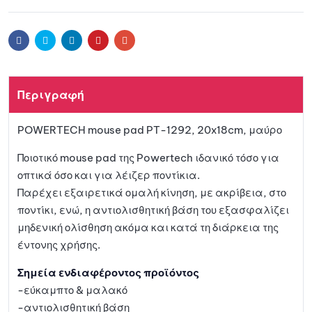
Προσθ
ήκη
Facebook
Twitter
Linkedin
Pinterest
Email
στη
Περιγραφή
λίστα
POWERTECH mouse pad PT-1292, 20x18cm, μαύρο
αγαπη
Ποιοτικό mouse pad της Powertech ιδανικό τόσο για
μένων
οπτικά όσο και για λέιζερ ποντίκια.
Παρέχει εξαιρετικά ομαλή κίνηση, με ακρίβεια, στο
ποντίκι, ενώ, η αντιολισθητική βάση του εξασφαλίζει
μηδενική ολίσθηση ακόμα και κατά τη διάρκεια της
έντονης χρήσης.
Σημεία ενδιαφέροντος προϊόντος
-εύκαμπτο & μαλακό
-αντιολισθητική βάση