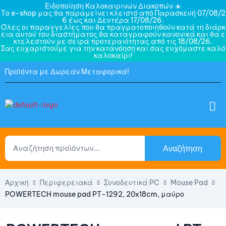
Ειδοποίηση Καλοκαιρινών Διακοπών ☀️
Το e-shop μας θα παραμείνει κλειστό από Παρασκευή 07/08/2
6 έως και Δευτέρα 17/08/26.
Όλες οι παραγγελίες που θα πραγματοποιηθούν κατά τη διάρκ
εια αυτού του διαστήματος θα καταγραφούν κανονικά και θα ε
κτελεστούν με σειρά προτεραιότητας από τις 18/08/26.
Σας ευχαριστούμε για την κατανόηση και σας ευχόμαστε καλό
καλοκαίρι!
Προϊόντα με Δωρεάν Μεταφορικά!
Αναζήτηση
Αρχική
Περιφερειακά
Συνοδευτικά PC
Mouse Pad
POWERTECH mouse pad PT-1292, 20x18cm, μαύρο