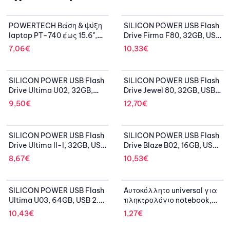
POWERTECH Βάση & ψύξη
SILICON POWER USB Flash
laptop PT-740 έως 15.6",
Drive Firma F80, 32GB, USB
125mm fan, LED, μαύρο
2.0, ασημί
7,06
€
10,33
€
SILICON POWER USB Flash
SILICON POWER USB Flash
Drive Ultima U02, 32GB,
Drive Jewel 80, 32GB, USB
USB 2.0, μαύρο
3.2, ασημί
9,50
€
12,70
€
SILICON POWER USB Flash
SILICON POWER USB Flash
Drive Ultima II-I, 32GB, USB
Drive Blaze B02, 16GB, USB
2.0, μαύρο
3.2, μαύρο
8,67
€
10,53
€
OUT OF STOCK
SILICON POWER USB Flash
Αυτοκόλλητο universal για
Ultima U03, 64GB, USB 2.0,
πληκτρολόγιο notebook,
λευκό
Black (0.11mm)
10,43
€
1,27
€