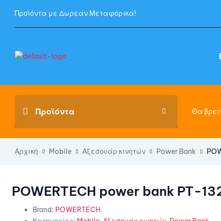
Προϊόντα με Δωρεάν Μεταφορικά!
Θα βρείτ
Αρχική
Mobile
Αξεσουάρ κινητών
Power Bank
POW
POWERTECH power bank PT-132
Brand:
POWERTECH