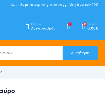
Δωρεάν μεταφορικά για παραγγελίες άνω των 50€
Είσοδος
1
0
Σύνολο
Λογαριασμός
0,00
€
Αναζήτηση
ρο
μαύρο