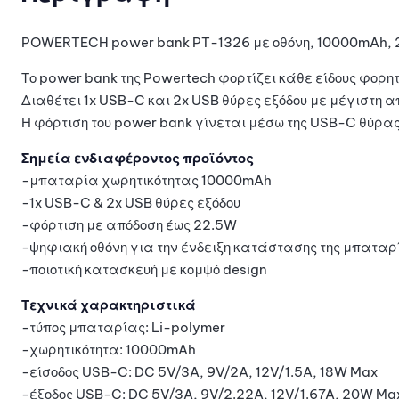
POWERTECH power bank PT-1326 με οθόνη, 10000mAh, 
Το power bank της Powertech φορτίζει κάθε είδους φορητ
Διαθέτει 1x USB-C και 2x USB θύρες εξόδου με μέγιστη 
Η φόρτιση του power bank γίνεται μέσω της USB-C θύρας
Σημεία ενδιαφέροντος προϊόντος
-μπαταρία χωρητικότητας 10000mAh
-1x USB-C & 2x USB θύρες εξόδου
-φόρτιση με απόδοση έως 22.5W
-ψηφιακή οθόνη για την ένδειξη κατάστασης της μπαταρ
-ποιοτική κατασκευή με κομψό design
Τεχνικά χαρακτηριστικά
-τύπος μπαταρίας: Li-polymer
-χωρητικότητα: 10000mAh
-είσοδος USB-C: DC 5V/3A, 9V/2A, 12V/1.5A, 18W Max
-έξοδος USB-C: DC 5V/3A, 9V/2.22A, 12V/1.67A, 20W Ma