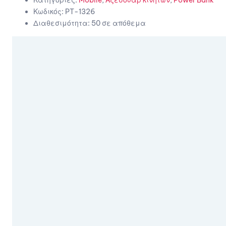
Κατηγορίες:
Mobile
,
Αξεσουάρ κινητών
,
Power Bank
Κωδικός:
PT-1326
Διαθεσιμότητα:
50 σε απόθεμα