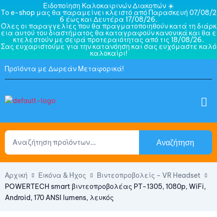
Ειδοποίηση Καλοκαιρινών Διακοπών ☀️
Το e-shop μας θα παραμείνει κλειστό από Παρασκευή 07/08/2
6 έως και Δευτέρα 17/08/26.
Όλες οι παραγγελίες που θα πραγματοποιηθούν κατά τη διάρκ
εια αυτού του διαστήματος θα καταγραφούν κανονικά και θα ε
κτελεστούν με σειρά προτεραιότητας από τις 18/08/26.
Σας ευχαριστούμε για την κατανόηση και σας ευχόμαστε καλό
καλοκαίρι!
Προϊόντα με Δωρεάν Μεταφορικά!
Αναζήτηση
Αρχική
Εικόνα & Ήχος
Βιντεοπροβολείς - VR Headset
POWERTECH smart βιντεοπροβολέας PT-1305, 1080p, WiFi,
Android, 170 ANSI lumens, λευκός