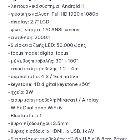
-λειτουργικό σύστημα: Android 11
-φυσική ανάλυση: Full HD 1920 x 1080p
-display: 2.7" LCD
-φωτεινότητα: 170 ANSI lumens
-αντίθεση: 2000:1
-διάρκεια ζωής LED: 50.000 ώρες
-focus mode: digital focus
-μέγεθος προβολής: 30" – 150"
-απόσταση προβολής: 1.2 – 4m
-aspect ratio: 4:3 / 16:9 native
-keystone: 4D digital keystone ±50°
-ηχείο: 3W
-ασύρματη προβολή: Miracast / Airplay
-WiFi: Dual band WiFi 6
-Bluetooth: 5.1
-θύρα εξόδου ήχου: 3.5mm
-θύρες εισόδου: 1x HDMI, 1x USB, 1x AV
-διαστάσεις: προβολέας: ~11.5 x 11.5 x 18.5cm, βάση: