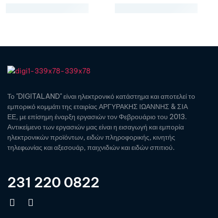
Το "DIGITALAND" είναι ηλεκτρονικό κατάστημα και αποτελεί το
εμπορικό κομμάτι της εταιρίας ΑΡΓΥΡΑΚΗΣ ΙΩΑΝΝΗΣ & ΣΙΑ
ΕΕ, με επίσημη έναρξη εργασιών τον Φεβρουάριο του 2013.
Αντικείμενο των εργασιών μας είναι η εισαγωγή και εμπορία
ηλεκτρονικών προϊόντων, ειδών πληροφορικής, κινητής
τηλεφωνίας και αξεσουάρ, παιχνιδιών και ειδών σπιτιού.
231 220 0822