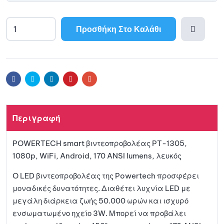
Προσθήκη Στο Καλάθι
Προσθ
ήκη
Facebook
Twitter
Linkedin
Pinterest
Email
στη
Περιγραφή
λίστα
POWERTECH smart βιντεοπροβολέας PT-1305,
αγαπη
1080p, WiFi, Android, 170 ANSI lumens, λευκός
μένων
O LED βιντεοπροβολέας της Powertech προσφέρει
μοναδικές δυνατότητες. Διαθέτει λυχνία LED με
μεγάλη διάρκεια ζωής 50.000 ωρών και ισχυρό
ενσωματωμένο ηχείο 3W. Μπορεί να προβάλει