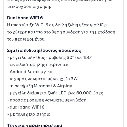
μακροχρόνια χρήση.
Dual band WiFi 6
Η υποστήριξη WiFi 6 σε διπλή ζώνη εξασφαλίζει
ταχύτερη και πιο σταθερή σύνδεση για τη μετάδοση
του περιεχομένου.
Σημεία ενδιαφέροντος προϊόντος
-μεγάλο μέγεθος προβολής 30" έως 150"
-ανάλυση υψηλής ευκρίνειας
-Android λειτουργικό
-ισχυρό ενσωματωμένο ηχείο 3W
-υποστήριξη Miracast & Airplay
-μεγάλη διάρκεια ζωής LED έως 50.000 ώρες
-προσαρμόσιμη ενσωματωμένη βάση
-dual band WiFi 6
-με τηλεχειριστήριο
Τεχνικά χαρακτηριστικά