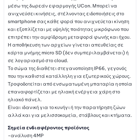
μέσω της δωρεάν εφαρμογής UCon. Μπορεί να
ανιχνεύσει κινήσεις, στέλνοντας ειδοποιήσεις στο
smartphone σας κάθε φορά που ανιχνεύεται κίνηση
και εξοπλίζεται με υψηλής ποιότητας μικρόφωνο που
επιτρέπει την αμφίδρομη μεταφορά φωνής και ήχου.
Η αποθήκευση των αρχείων γίνεται απευθείας σε
κάρτα μνήμης micro SD (δεν συμπεριλαμβάνεται) ή
σε λογαριασμό στο cloud.
Το σώμα της διαθέτει στεγανοποίηση IP66, γεγονός
που την καθιστά κατάλληλη για εξωτερικούς χώρους.
Τροφοδοτείται από ενσωματωμένη μπαταρία η οποία
επαναφορτίζεται με ηλιακή ενέργεια χάρη στο
ηλιακό πάνελ.
Είναι ιδανική για το κυνήγι ή την παρατήρηση ζώων
αλλά και για μελισσοκομεία, στάβλους και κτήματα.
Σημεία ενδιαφέροντος προϊόντος
-ανάλυση 4MP