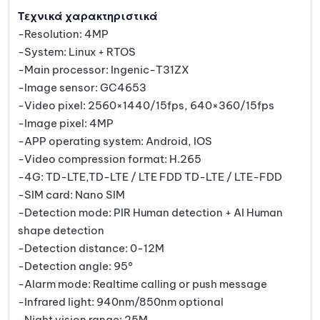
Τεχνικά χαρακτηριστικά
-Resolution: 4MP
-System: Linux + RTOS
-Main processor: Ingenic-T31ZX
-Image sensor: GC4653
-Video pixel: 2560×1440/15fps, 640×360/15fps
-Image pixel: 4MP
-APP operating system: Android, IOS
-Video compression format: H.265
-4G: TD-LTE,TD-LTE / LTE FDD TD-LTE / LTE-FDD
-SIM card: Nano SIM
-Detection mode: PIR Human detection + AI Human
shape detection
-Detection distance: 0-12M
-Detection angle: 95°
-Alarm mode: Realtime calling or push message
-Infrared light: 940nm/850nm optional
-Night vision range: 25M