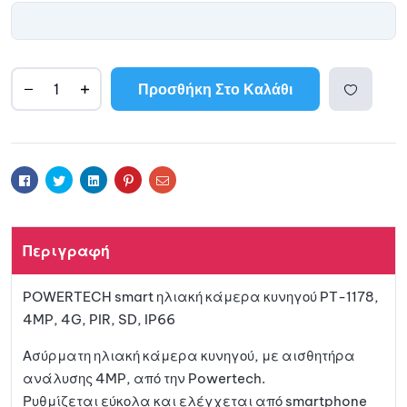
Προσθήκη Στο Καλάθι
A
l
Προσθ
t
e
ήκη
r
Facebook
Twitter
Linkedin
Pinterest
Email
n
a
στη
t
Περιγραφή
i
λίστα
v
POWERTECH smart ηλιακή κάμερα κυνηγού PT-1178,
e
αγαπη
4MP, 4G, PIR, SD, IP66
:
μένων
Ασύρματη ηλιακή κάμερα κυνηγού, με αισθητήρα
ανάλυσης 4MP, από την Powertech.
Ρυθμίζεται εύκολα και ελέγχεται από smartphone