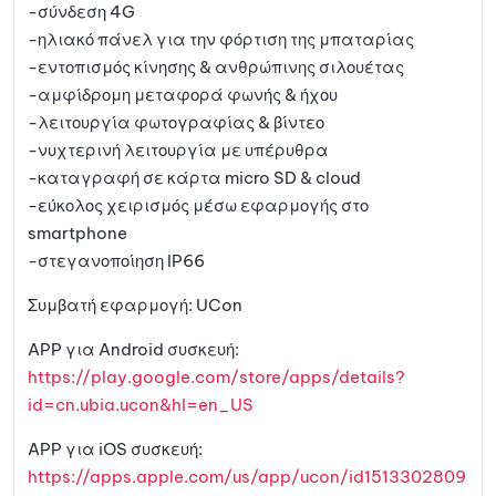
-σύνδεση 4G
-ηλιακό πάνελ για την φόρτιση της μπαταρίας
-εντοπισμός κίνησης & ανθρώπινης σιλουέτας
-αμφίδρομη μεταφορά φωνής & ήχου
-λειτουργία φωτογραφίας & βίντεο
-νυχτερινή λειτουργία με υπέρυθρα
-καταγραφή σε κάρτα micro SD & cloud
-εύκολος χειρισμός μέσω εφαρμογής στο
smartphone
-στεγανοποίηση IP66
Συμβατή εφαρμογή: UCon
APP για Android συσκευή:
https://play.google.com/store/apps/details?
id=cn.ubia.ucon&hl=en_US
APP για iOS συσκευή:
https://apps.apple.com/us/app/ucon/id1513302809