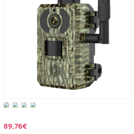
89,76
€