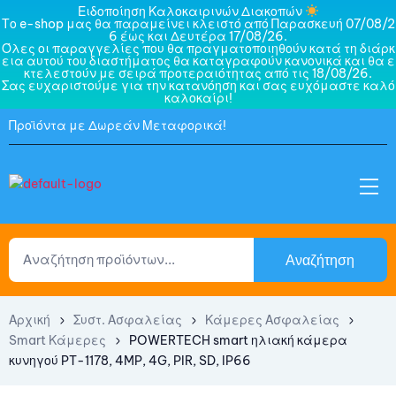
Ειδοποίηση Καλοκαιρινών Διακοπών
Το e-shop μας θα παραμείνει κλειστό από Παρασκευή 07/08/2
6 έως και Δευτέρα 17/08/26.
Όλες οι παραγγελίες που θα πραγματοποιηθούν κατά τη διάρκ
εια αυτού του διαστήματος θα καταγραφούν κανονικά και θα ε
κτελεστούν με σειρά προτεραιότητας από τις 18/08/26.
Σας ευχαριστούμε για την κατανόηση και σας ευχόμαστε καλό
καλοκαίρι!
Προϊόντα με Δωρεάν Μεταφορικά!
Αναζήτηση
Αρχική
Συστ. Ασφαλείας
Κάμερες Ασφαλείας
Smart Κάμερες
POWERTECH smart ηλιακή κάμερα
κυνηγού PT-1178, 4MP, 4G, PIR, SD, IP66