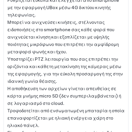
Ρυθμίζεται εύκολα και ελέγχεται από smartphone
με την εφαρμογή UBox μέσω 4G δικτύου κινητής
τηλεφωνίας.
Μπορεί να ανιχνεύσει κινήσεις, στέλνοντας
ειδοποιήσεις στο smartphone σας κάθε φορά που
ανιχνεύεται κίνηση και εξοπλίζεται με υψηλής
ποιότητας μικρόφωνο που επιτρέπει την αμφίδρομη
μεταφορά φωνής και ήχου.
Υποστηρίζει PTZ λειτουργία που σας επιτρέπει την
οριζόντια και κάθετη μετακίνηση της κάμερας μέσω
της εφαρμογής, για την εύκολη προσαρμογή της στην
ιδανική γωνία θέασης.
Η αποθήκευση των αρχείων γίνεται απευθείας σε
κάρτα μνήμης micro SD (δεν συμπεριλαμβάνεται) ή
σε λογαριασμό στο cloud.
Τροφοδοτείται από ενσωματωμένη μπαταρία η οποία
επαναφορτίζεται με ηλιακή ενέργεια χάρη στο
ηλιακό πάνελ.