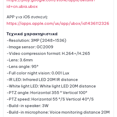
id=cn.ubia.ubox
APP για iOS συσκευή:
https://apps.apple.com/us/app/ubox/id1436112326
Τεχνικά χαρακτηριστικά
-Resolution: 3MP (2048×1536)
-Image sensor: GC2009
-Video compression format: H.264+/H.265
-Lens: 3.6mm
-Lens angle: 95°
-Full color night vision: 0.001 Lux
-IR LED: Infrared LED 20M IR distance
-White light LED: White light LED 20M distance
-PTZ angle: Horizontal 355 ° Vertical 100°
-PTZ speed: Horizontal 55 °/S Vertical 40°/S
-Build-in speaker: 3W
-Build-in microphone: Voice monitoring distance 20M