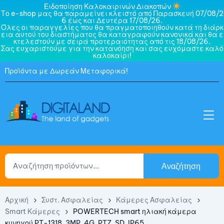
Ειδοποίηση Καλοκαιρινών Διακοπών
Το e-shop μας θα παραμείνει κλειστό από Παρασκευή 07/08/2
6 έως και Δευτέρα 17/08/26.
Όλες οι παραγγελίες που θα πραγματοποιηθούν κατά τη διάρκ
εια αυτού του διαστήματος θα καταγραφούν κανονικά και θα ε
κτελεστούν με σειρά προτεραιότητας από τις 18/08/26.
Σας ευχαριστούμε για την κατανόηση και σας ευχόμαστε καλό
καλοκαίρι!
Προϊόντα με Δωρεάν Μεταφορικά!
Αναζήτηση
Αρχική
Συστ. Ασφαλείας
Κάμερες Ασφαλείας
Smart Κάμερες
POWERTECH smart ηλιακή κάμερα
κυνηγού PT-1318, 3MP, 4G, PTZ, SD, IP65