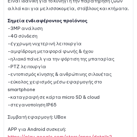
Είναι ιδανική για το κυνήγι ή την παρατήρηση ζώων
αλλά και για μελισσοκομεία, στάβλους και κτήματα.
Σημεία ενδιαφέροντος προϊόντος
-3MP ανάλυση
-4G σύνδεση
-έγχρωμη νυχτερινή λειτουργία
-αμφίδρομη μεταφορά φωνής & ήχου
-ηλιακό πάνελ για την φόρτιση της μπαταρίας
-PTZ λειτουργία
-εντοπισμός κίνησης & ανθρώπινης σιλουέτας
-εύκολος χειρισμός μέσω εφαρμογής στο
smartphone
-καταγραφή σε κάρτα micro SD & cloud
-στεγανοποίηση IP65
Συμβατή εφαρμογή: UBox
APP για Android συσκευή:
https://play.google.com/store/apps/details?