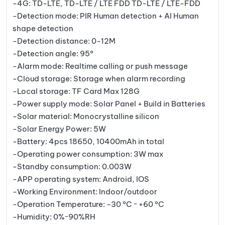
-4G: TD-LTE, TD-LTE / LTE FDD TD-LTE / LTE-FDD
-Detection mode: PIR Human detection + AI Human
shape detection
-Detection distance: 0-12M
-Detection angle: 95°
-Alarm mode: Realtime calling or push message
-Cloud storage: Storage when alarm recording
-Local storage: TF Card Max 128G
-Power supply mode: Solar Panel + Build in Batteries
-Solar material: Monocrystalline silicon
-Solar Energy Power: 5W
-Battery: 4pcs 18650, 10400mAh in total
-Operating power consumption: 3W max
-Standby consumption: 0.003W
-APP operating system: Android, IOS
-Working Environment: Indoor/outdoor
-Operation Temperature: -30 °C ~ +60 °C
-Humidity: 0%~90%RH