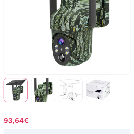
93,64
€