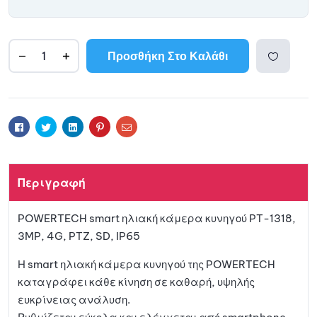
Προσθήκη Στο Καλάθι
A
l
Προσθ
t
e
ήκη
r
Facebook
Twitter
Linkedin
Pinterest
Email
n
a
στη
t
Περιγραφή
i
λίστα
v
POWERTECH smart ηλιακή κάμερα κυνηγού PT-1318,
e
αγαπη
3MP, 4G, PTZ, SD, IP65
:
μένων
Η smart ηλιακή κάμερα κυνηγού της POWERTECH
καταγράφει κάθε κίνηση σε καθαρή, υψηλής
ευκρίνειας ανάλυση.