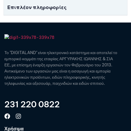
Επιπλέον πληροφορίες
Το "DIGITALAND" είναι ηλεκτρονικό κατάστημα και αποτελεί το
εμπορικό κομμάτι της εταιρίας ΑΡΓΥΡΑΚΗΣ ΙΩΑΝΝΗΣ & ΣΙΑ
ΕΕ, με επίσημη έναρξη εργασιών τον Φεβρουάριο του 2013.
Αντικείμενο των εργασιών μας είναι η εισαγωγή και εμπορία
ηλεκτρονικών προϊόντων, ειδών πληροφορικής, κινητής
τηλεφωνίας και αξεσουάρ, παιχνιδιών και ειδών σπιτιού.
231 220 0822
Χρήσιμα