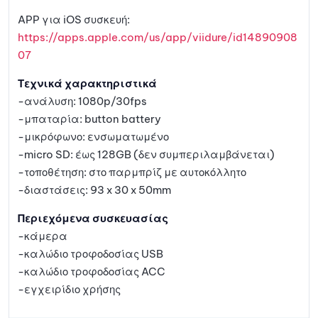
APP για iOS συσκευή:
https://apps.apple.com/us/app/viidure/id14890908
07
Τεχνικά χαρακτηριστικά
-ανάλυση: 1080p/30fps
-μπαταρία: button battery
-μικρόφωνο: ενσωματωμένο
-micro SD: έως 128GB (δεν συμπεριλαμβάνεται)
-τοποθέτηση: στο παρμπρίζ με αυτοκόλλητο
-διαστάσεις: 93 x 30 x 50mm
Περιεχόμενα συσκευασίας
-κάμερα
-καλώδιο τροφοδοσίας USB
-καλώδιο τροφοδοσίας ACC
-εγχειρίδιο χρήσης