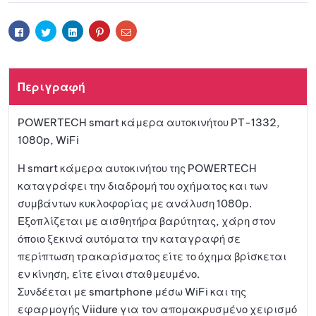
e
ήκη
r
Facebook
Twitter
Linkedin
Pinterest
Email
n
a
στη
t
Περιγραφή
i
λίστα
v
POWERTECH smart κάμερα αυτοκινήτου PT-1332,
e
αγαπη
1080p, WiFi
:
μένων
Η smart κάμερα αυτοκινήτου της POWERTECH
καταγράφει την διαδρομή του οχήματος και των
συμβάντων κυκλοφορίας με ανάλυση 1080p.
Εξοπλίζεται με αισθητήρα βαρύτητας, χάρη στον
όποιο ξεκινά αυτόματα την καταγραφή σε
περίπτωση τρακαρίσματος είτε το όχημα βρίσκεται
εν κίνηση, είτε είναι σταθμευμένο.
Συνδέεται με smartphone μέσω WiFi και της
εφαρμογής Viidure για τον απομακρυσμένο χειρισμό