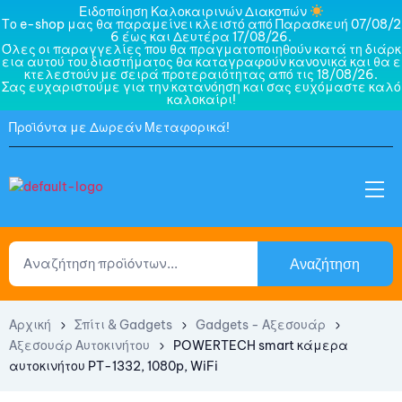
Ειδοποίηση Καλοκαιρινών Διακοπών
Το e-shop μας θα παραμείνει κλειστό από Παρασκευή 07/08/2
6 έως και Δευτέρα 17/08/26.
Όλες οι παραγγελίες που θα πραγματοποιηθούν κατά τη διάρκ
εια αυτού του διαστήματος θα καταγραφούν κανονικά και θα ε
κτελεστούν με σειρά προτεραιότητας από τις 18/08/26.
Σας ευχαριστούμε για την κατανόηση και σας ευχόμαστε καλό
καλοκαίρι!
Προϊόντα με Δωρεάν Μεταφορικά!
Αναζήτηση
Αρχική
Σπίτι & Gadgets
Gadgets - Αξεσουάρ
Αξεσουάρ Αυτοκινήτου
POWERTECH smart κάμερα
αυτοκινήτου PT-1332, 1080p, WiFi