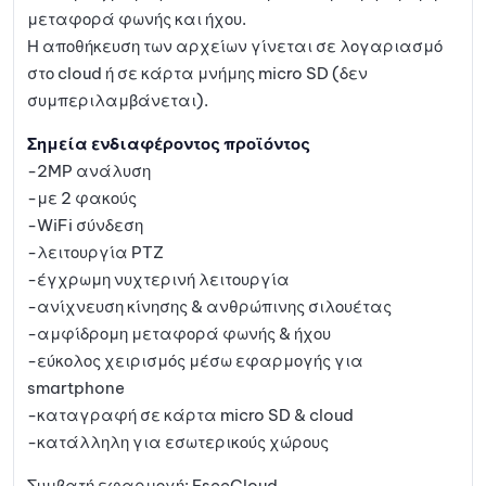
μεταφορά φωνής και ήχου.
Η αποθήκευση των αρχείων γίνεται σε λογαριασμό
στο cloud ή σε κάρτα μνήμης micro SD (δεν
συμπεριλαμβάνεται).
Σημεία ενδιαφέροντος προϊόντος
-2MP ανάλυση
-με 2 φακούς
-WiFi σύνδεση
-λειτουργία PTZ
-έγχρωμη νυχτερινή λειτουργία
-ανίχνευση κίνησης & ανθρώπινης σιλουέτας
-αμφίδρομη μεταφορά φωνής & ήχου
-εύκολος χειρισμός μέσω εφαρμογής για
smartphone
-καταγραφή σε κάρτα micro SD & cloud
-κατάλληλη για εσωτερικούς χώρους
Συμβατή εφαρμογή: EseeCloud