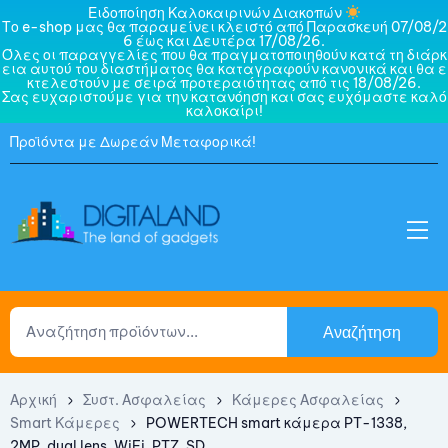
Ειδοποίηση Καλοκαιρινών Διακοπών
Το e-shop μας θα παραμείνει κλειστό από Παρασκευή 07/08/2
6 έως και Δευτέρα 17/08/26.
Όλες οι παραγγελίες που θα πραγματοποιηθούν κατά τη διάρκ
εια αυτού του διαστήματος θα καταγραφούν κανονικά και θα ε
κτελεστούν με σειρά προτεραιότητας από τις 18/08/26.
Σας ευχαριστούμε για την κατανόηση και σας ευχόμαστε καλό
καλοκαίρι!
Προϊόντα με Δωρεάν Μεταφορικά!
Αναζήτηση
Αρχική
Συστ. Ασφαλείας
Κάμερες Ασφαλείας
Smart Κάμερες
POWERTECH smart κάμερα PT-1338,
2MP, dual lens, WiFi, PTZ, SD