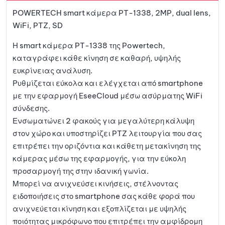
v
POWERTECH smart κάμερα PT-1338, 2MP, dual lens,
e
αγαπη
WiFi, PTZ, SD
:
μένων
Η smart κάμερα PT-1338 της Powertech,
καταγράφει κάθε κίνηση σε καθαρή, υψηλής
ευκρίνειας ανάλυση.
Ρυθμίζεται εύκολα και ελέγχεται από smartphone
με την εφαρμογή EseeCloud μέσω ασύρματης WiFi
σύνδεσης.
Ενσωματώνει 2 φακούς για μεγαλύτερη κάλυψη
στον χώρο και υποστηρίζει PTZ λειτουργία που σας
επιτρέπει την οριζόντια και κάθετη μετακίνηση της
κάμερας μέσω της εφαρμογής, για την εύκολη
προσαρμογή της στην ιδανική γωνία.
Μπορεί να ανιχνεύσει κινήσεις, στέλνοντας
ειδοποιήσεις στο smartphone σας κάθε φορά που
ανιχνεύεται κίνηση και εξοπλίζεται με υψηλής
ποιότητας μικρόφωνο που επιτρέπει την αμφίδρομη