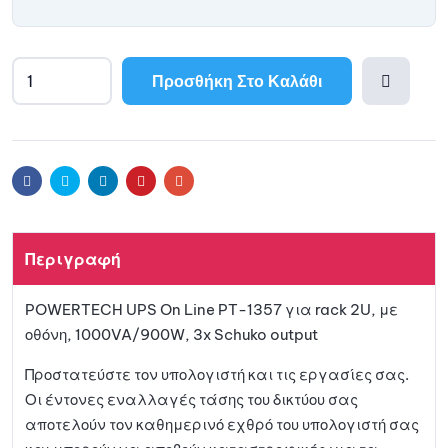
Προσθήκη Στο Καλάθι
Προσθ
ήκη
Facebook
Twitter
Linkedin
Pinterest
Email
στη
Περιγραφή
λίστα
POWERTECH UPS On Line PT-1357 για rack 2U, με
αγαπη
οθόνη, 1000VA/900W, 3x Schuko output
μένων
Προστατεύστε τον υπολογιστή και τις εργασίες σας.
Οι έντονες εναλλαγές τάσης του δικτύου σας
αποτελούν τον καθημερινό εχθρό του υπολογιστή σας