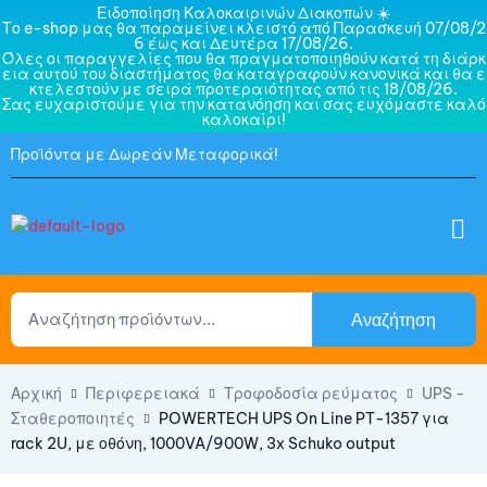
Ειδοποίηση Καλοκαιρινών Διακοπών ☀️
Το e-shop μας θα παραμείνει κλειστό από Παρασκευή 07/08/2
6 έως και Δευτέρα 17/08/26.
Όλες οι παραγγελίες που θα πραγματοποιηθούν κατά τη διάρκ
εια αυτού του διαστήματος θα καταγραφούν κανονικά και θα ε
κτελεστούν με σειρά προτεραιότητας από τις 18/08/26.
Σας ευχαριστούμε για την κατανόηση και σας ευχόμαστε καλό
καλοκαίρι!
Προϊόντα με Δωρεάν Μεταφορικά!
Αναζήτηση
Αρχική
Περιφερειακά
Τροφοδοσία ρεύματος
UPS -
Σταθεροποιητές
POWERTECH UPS On Line PT-1357 για
rack 2U, με οθόνη, 1000VA/900W, 3x Schuko output