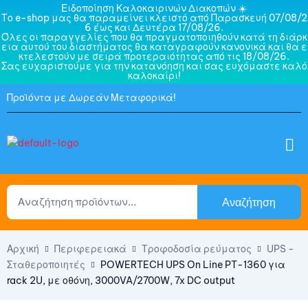
Ειδοποίηση Καλοκαιρινών Διακοπών ☀️
Το e-shop μας θα παραμείνει κλειστό από Παρασκευή 07/08/2
6 έως και Δευτέρα 17/08/26.
Όλες οι παραγγελίες που θα πραγματοποιηθούν κατά τη διάρκ
εια αυτού του διαστήματος θα καταγραφούν κανονικά και θα ε
κτελεστούν με σειρά προτεραιότητας από τις 18/08/26.
Σας ευχαριστούμε για την κατανόηση και σας ευχόμαστε καλό
καλοκαίρι!
Προϊόντα με Δωρεάν Μεταφορικά!
Αναζήτηση
Αρχική
Περιφερειακά
Τροφοδοσία ρεύματος
UPS -
Σταθεροποιητές
POWERTECH UPS On Line PT-1360 για
rack 2U, με οθόνη, 3000VA/2700W, 7x DC output