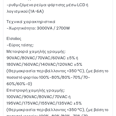
-ρυθμιζόμενο ρεύμα φόρτισης μέσω LCD ή
λογισμικού (1A~6A)
Τεχνικά χαρακτηριστικά
-Χωρητικότητα: 3000VA / 2700W
Είσοδος
-Εύρος τάσης:
Μεταφορά χαμηλής γραμμής:
90VAC/80VAC/70VAC/60VAC ±5% ή
180VAC/160VAC/140VAC/120VAC ±5%
(Θερμοκρασία περιβάλλοντος <350 °C), (με βάση το
ποσοστό φορτίου 100%-80%/80%-70%/70-
60%/60%-0)
Επιστροφή χαμηλής γραμμής:
100VAC/90VAC/80VAC/70VAC ή
195VAC/175VAC/155VAC/135VAC ±5%
(Θερμοκρασία περιβάλλοντος <350 °C), (με βάση το