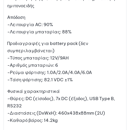
ημιτονοειδής
Απόδοση
-Λειτουργία AC: 90%
-Λειτουργία μπαταρίας: 88%
Προδιαγραφές για battery pack (δεν
συμπεριλαμβάνεται)
-Τύπος μπαταρίας: 12V/9AH
-Αριθμός μπαταριών: 6
-Ρεύμα φόρτισης: 1.0A/2.0A/4.0A/6.0A
-Τάση φόρτισης: 82.1 VDC ±1%
Φυσικά χαρακτηριστικά
-Θύρες: DC (είσοδος), 7x DC (έξοδος), USB Type B,
RS232
-Διαστάσεις (DxWxH): 460x438x88mm (2U)
-Καθαρό βάρος: 14.2kg