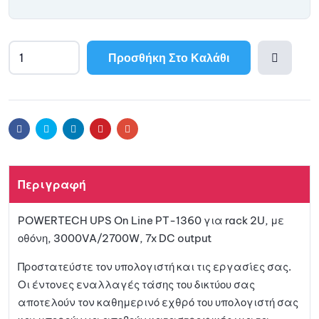
Προσθήκη Στο Καλάθι
Προσθ
ήκη
Facebook
Twitter
Linkedin
Pinterest
Email
στη
Περιγραφή
λίστα
POWERTECH UPS On Line PT-1360 για rack 2U, με
αγαπη
οθόνη, 3000VA/2700W, 7x DC output
μένων
Προστατεύστε τον υπολογιστή και τις εργασίες σας.
Οι έντονες εναλλαγές τάσης του δικτύου σας
αποτελούν τον καθημερινό εχθρό του υπολογιστή σας