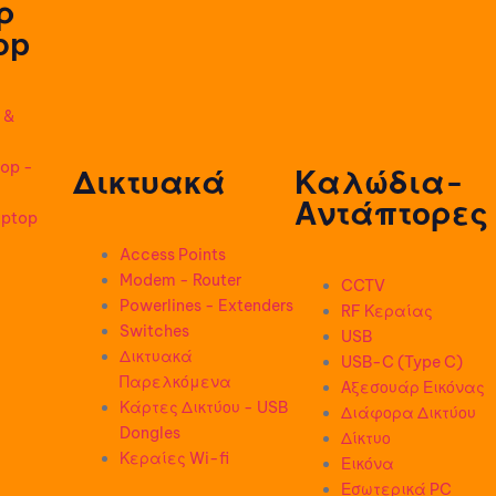
ρ
op
 &
op -
Δικτυακά
Καλώδια-
Αντάπτορες
aptop
Access Points
Modem - Router
CCTV
Powerlines - Extenders
RF Κεραίας
Switches
USB
Δικτυακά
USB-C (Type C)
Παρελκόμενα
Αξεσουάρ Εικόνας
Κάρτες Δικτύου - USB
Διάφορα Δικτύου
Dongles
Δίκτυο
Κεραίες Wi-fi
Εικόνα
Εσωτερικά PC