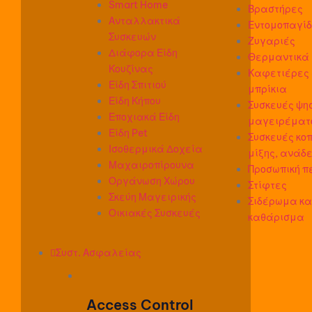
Smart Home
Βραστήρες
Ανταλλακτικά
Εντομοπαγί
Συσκευών
Ζυγαριές
Διάφορα Είδη
Θερμαντικά
Κουζίνας
Καφετιέρες
Είδη Σπιτιού
μπρίκια
Είδη Κήπου
Συσκευές ψη
Εποχιακά Είδη
μαγειρέματ
Είδη Pet
Συσκευές κοπ
Ισοθερμικά Δοχεία
μίξης, ανάδ
Μαχαιροπίρουνα
Προσωπική π
Οργάνωση Χώρου
Στίφτες
Σκεύη Μαγειρικής
Σιδέρωμα κα
Οικιακές Συσκευές
καθάρισμα
Συστ. Ασφαλείας
Access Control