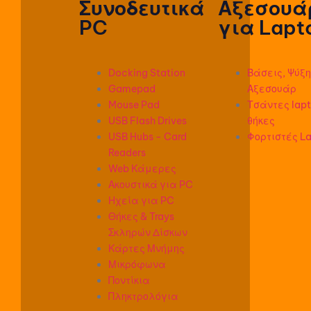
Συνοδευτικά
Αξεσουά
PC
για Lapt
Docking Station
Βάσεις, Ψύξη
Gamepad
Αξεσουάρ
Mouse Pad
Τσάντες lapt
USB Flash Drives
θήκες
USB Hubs - Card
Φορτιστές L
Readers
Web Κάμερες
Ακουστικά για PC
Ηχεία για PC
Θήκες & Trays
Σκληρών Δίσκων
Κάρτες Μνήμης
Μικρόφωνα
Ποντίκια
Πληκτρολόγια