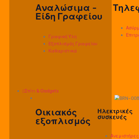
Αναλώσιμα -
Τηλε
Είδη Γραφείου
Ασύρμ
Επιτρ
Γραφική Ύλη
Εξοπλισμός Γραφείου
Καθαριστικά
Σπίτι & Gadgets
Οικιακός
Ηλεκτρικές
συσκευές
εξοπλισμός
Ανεμιστήρες