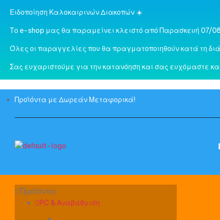
Ειδοποίηση Καλοκαιρινών Διακοπών ☀️
Το e-shop μας θα παραμείνει κλειστό από Παρασκευή 07/08
Όλες οι παραγγελίες που θα πραγματοποιηθούν κατά τη διά
Σας ευχαριστούμε για την κατανόηση και σας ευχόμαστε κα
Προϊόντα με Δωρεάν Μεταφορικά!
PC & Αναβάθμιση