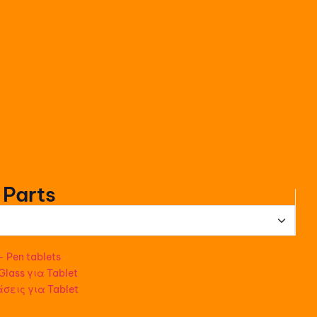
 Parts
 Pen tablets
lass για Tablet
άσεις για Tablet