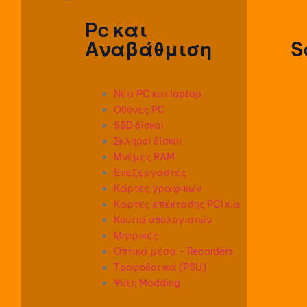
Pc και
Αναβάθμιση
S
Νέα PC και laptop
Οθόνες PC
SSD δίσκοι
Σκληροί δίσκοι
Μνήμες RAM
Επεξεργαστές
Κάρτες γραφικών
Κάρτες επέκτασης PCI κ.α
Κουτιά υπολογιστών
Μητρικές
Οπτικά μέσα - Recorders
Τροφοδοτικά (PSU)
Ψύξη Modding