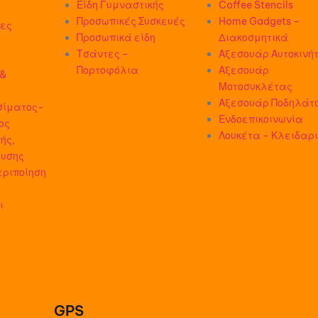
Είδη Γυμναστικής
Coffee Stencils
Προσωπικές Συσκευές
Home Gadgets –
δες
Προσωπικά είδη
Διακοσμητικά
Τσάντες -
Αξεσουάρ Αυτοκινή
Πορτοφόλια
Αξεσουάρ
 &
Μοτοσυκλέτας
Αξεσουάρ Ποδηλάτ
σίματος-
Ενδοεπικοινωνία
ος
Λουκέτα - Κλειδαρ
ής,
ευσης
εριποίηση
ι
GPS