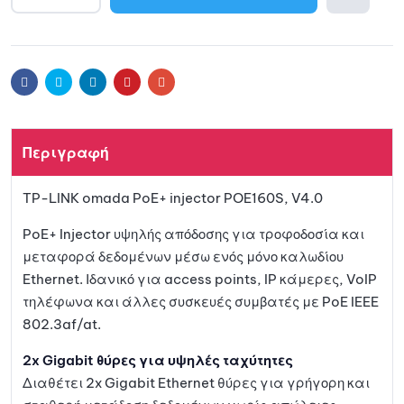
l
Προσθ
t
e
ήκη
r
Facebook
Twitter
Linkedin
Pinterest
Email
n
a
στη
t
Περιγραφή
i
λίστα
v
TP-LINK omada PoE+ injector POE160S, V4.0
e
αγαπη
:
PoE+ Injector υψηλής απόδοσης για τροφοδοσία και
μένων
μεταφορά δεδομένων μέσω ενός μόνο καλωδίου
Ethernet. Ιδανικό για access points, IP κάμερες, VoIP
τηλέφωνα και άλλες συσκευές συμβατές με PoE IEEE
802.3af/at.
2x Gigabit θύρες για υψηλές ταχύτητες
Διαθέτει 2x Gigabit Ethernet θύρες για γρήγορη και