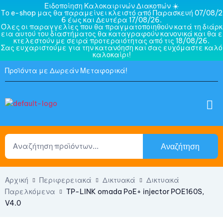
Ειδοποίηση Καλοκαιρινών Διακοπών ☀️
Το e-shop μας θα παραμείνει κλειστό από Παρασκευή 07/08/2
6 έως και Δευτέρα 17/08/26.
Όλες οι παραγγελίες που θα πραγματοποιηθούν κατά τη διάρκ
εια αυτού του διαστήματος θα καταγραφούν κανονικά και θα ε
κτελεστούν με σειρά προτεραιότητας από τις 18/08/26.
Σας ευχαριστούμε για την κατανόηση και σας ευχόμαστε καλό
καλοκαίρι!
Προϊόντα με Δωρεάν Μεταφορικά!
Αναζήτηση
Αρχική
Περιφερειακά
Δικτυακά
Δικτυακά
Παρελκόμενα
TP-LINK omada PoE+ injector POE160S,
V4.0