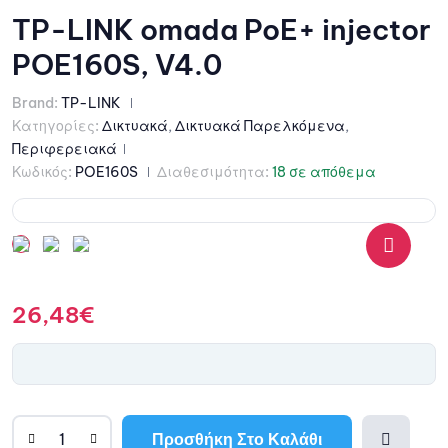
TP-LINK omada PoE+ injector
POE160S, V4.0
Brand:
TP-LINK
Κατηγορίες:
Δικτυακά
,
Δικτυακά Παρελκόμενα
,
Περιφερειακά
Κωδικός:
POE160S
Διαθεσιμότητα:
18 σε απόθεμα
🔍
26,48
€
Προσθήκη Στο Καλάθι
A