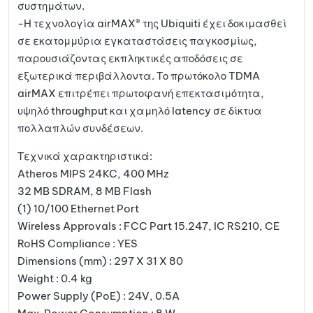
συστημάτων.
-Η τεχνολογία airMAX® της Ubiquiti έχει δοκιμασθεί
σε εκατομμύρια εγκαταστάσεις παγκοσμίως,
παρουσιάζοντας εκπληκτικές αποδόσεις σε
εξωτερικά περιβάλλοντα. Το πρωτόκολο TDMA
airMAX επιτρέπει πρωτοφανή επεκτασιμότητα,
υψηλό throughput και χαμηλό latency σε δίκτυα
πολλαπλών συνδέσεων.
Τεχνικά χαρακτηριστικά:
Atheros MIPS 24KC, 400 MHz
32 MB SDRAM, 8 MB Flash
(1) 10/100 Ethernet Port
Wireless Approvals : FCC Part 15.247, IC RS210, CE
RoHS Compliance : YES
Dimensions (mm) : 297 X 31 X 80
Weight : 0.4 kg
Power Supply (PoE) : 24V, 0.5A