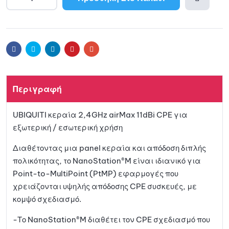
A
l
Προσθ
t
e
ήκη
r
Facebook
Twitter
Linkedin
Pinterest
Email
n
a
στη
t
Περιγραφή
i
λίστα
v
UBIQUITI κεραία 2,4GHz airMax 11dBi CPE για
e
αγαπη
εξωτερική / εσωτερική χρήση
:
μένων
Διαθέτοντας μια panel κεραία και απόδοση διπλής
πολικότητας, το NanoStation®M είναι ιδιανικό για
Point-to-MultiPoint (PtMP) εφαρμογές που
χρειάζονται υψηλής απόδοσης CPE συσκευές, με
κομψό σχεδιασμό.
-Το NanoStation®M διαθέτει τον CPE σχεδιασμό που