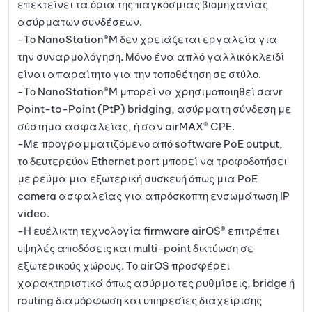
επεκτείνει τα όρια της παγκόσμιας βιομηχανίας
ασύρματων συνδέσεων.
-Το NanoStation®M δεν χρειάζεται εργαλεία για
την συναρμολόγηση. Μόνο ένα απλό γαλλικό κλειδί
είναι απαραίτητο για την τοποθέτηση σε στύλο.
-Το NanoStation®M μπορεί να χρησιμοποιηθεί σανr
Point-to-Point (PtP) bridging, ασύρματη σύνδεση με
σύστημα ασφαλείας, ή σαν airMAX® CPE.
-Με προγραμματιζόμενο από software PoE output,
το δευτερεύον Ethernet port μπορεί να τροφοδοτήσει
με ρεύμα μια εξωτερική συσκευή όπως μια PoE
camera ασφαλείας για απρόσκοπτη ενσωμάτωση IP
video.
-Η ευέλικτη τεχνολογία firmware airOS® επιτρέπει
υψηλές αποδόσεις και multi-point δικτύωση σε
εξωτερικούς χώρους. Το airOS προσφέρει
χαρακτηριστικά όπως ασύρματες ρυθμίσεις, bridge ή
routing διαμόρφωση και υπηρεσίες διαχείρισης