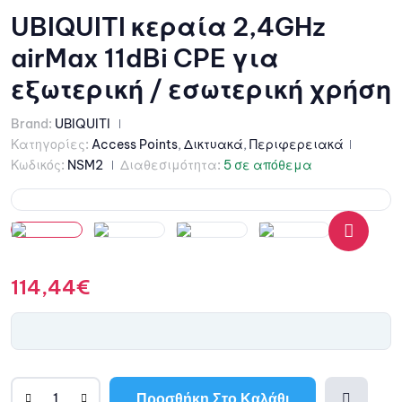
UBIQUITI κεραία 2,4GHz
airMax 11dBi CPE για
εξωτερική / εσωτερική χρήση
Brand:
UBIQUITI
Κατηγορίες:
Access Points
,
Δικτυακά
,
Περιφερειακά
Κωδικός:
NSM2
Διαθεσιμότητα:
5 σε απόθεμα
🔍
114,44
€
Προσθήκη Στο Καλάθι