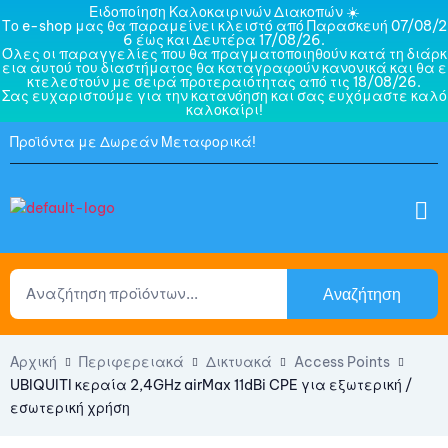
Ειδοποίηση Καλοκαιρινών Διακοπών ☀️
Το e-shop μας θα παραμείνει κλειστό από Παρασκευή 07/08/2
6 έως και Δευτέρα 17/08/26.
Όλες οι παραγγελίες που θα πραγματοποιηθούν κατά τη διάρκ
εια αυτού του διαστήματος θα καταγραφούν κανονικά και θα ε
κτελεστούν με σειρά προτεραιότητας από τις 18/08/26.
Σας ευχαριστούμε για την κατανόηση και σας ευχόμαστε καλό
καλοκαίρι!
Προϊόντα με Δωρεάν Μεταφορικά!
Αναζήτηση
Αρχική
Περιφερειακά
Δικτυακά
Access Points
UBIQUITI κεραία 2,4GHz airMax 11dBi CPE για εξωτερική /
εσωτερική χρήση