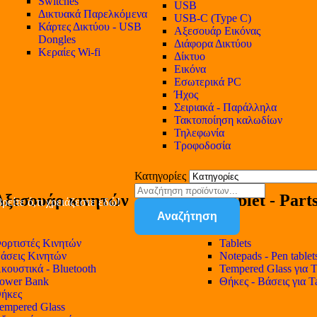
Switches
USB
Δικτυακά Παρελκόμενα
USB-C (Type C)
Κάρτες Δικτύου - USB
Αξεσουάρ Εικόνας
Dongles
Διάφορα Δικτύου
Κεραίες Wi-fi
Δίκτυο
Εικόνα
Εσωτερικά PC
Ήχος
Σειριακά - Παράλληλα
Τακτοποίηση καλωδίων
Τηλεφωνία
Τροφοδοσία
Κατηγορίες
Αξεσουάρ κινητών
Tablet - Part
ρείτε ό,τι χρειάζεστε εδώ!
Αναζήτηση
ορτιστές Κινητών
Tablets
άσεις Κινητών
Notepads - Pen tablet
κουστικά - Bluetooth
Tempered Glass για T
ower Bank
Θήκες - Βάσεις για T
ήκες
empered Glass