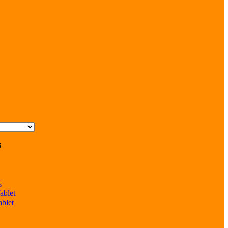
s
s
ablet
ablet