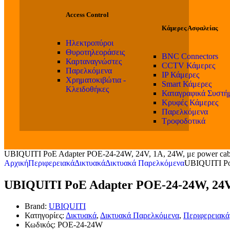
Access Control
Κάμερες Ασφαλείας
Ηλεκτροπύροι
Θυροτηλεοράσεις
BNC Connectors
Καρταναγνώστες
CCTV Κάμερες
Παρελκόμενα
IP Κάμερες
Χρηματοκιβώτια -
Smart Κάμερες
Κλειδοθήκες
Καταγραφικά Συστή
Κρυφές Κάμερες
Παρελκόμενα
Τροφοδοτικά
UBIQUITI PoE Adapter POE-24-24W, 24V, 1A, 24W, με power cab
Αρχική
Περιφερειακά
Δικτυακά
Δικτυακά Παρελκόμενα
UBIQUITI Po
UBIQUITI PoE Adapter POE-24-24W, 24V,
Brand:
UBIQUITI
Κατηγορίες:
Δικτυακά
,
Δικτυακά Παρελκόμενα
,
Περιφερειακά
Κωδικός:
POE-24-24W