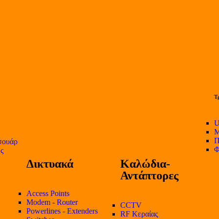
Τ
U
Μ
Π
σουάρ
Φ
ες
Δικτυακά
Καλώδια-
Αντάπτορες
Access Points
Modem - Router
CCTV
Powerlines - Extenders
RF Κεραίας