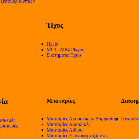
ξεσουάρ κινητών
Ήχος
Ηχεία
MP3 - MP4 Players
Συστήματα Ήχου
ία
Μπαταρίες
Διαφημ
Μπαταρίες Ακουστικών Βαρηκοΐας
Πινακίδ
υσκευές
Μπαταρίες Αλκαλικές
 Συσκευές
Μπαταρίες Λιθίου
Μπαταρίες Επαναφορτιζόμενες