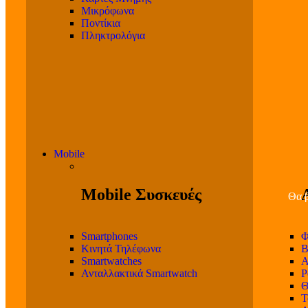
Μικρόφωνα
Ποντίκια
Πληκτρολόγια
Mobile
Mobile Συσκευές
Θα β
Smartphones
Φ
Κινητά Τηλέφωνα
Β
Smartwatches
Α
Ανταλλακτικά Smartwatch
P
Θ
T