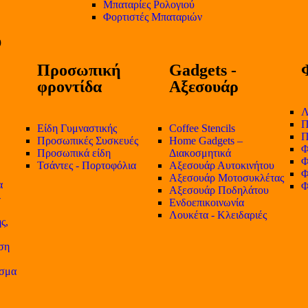
Μπαταρίες Ρολογιού
Φορτιστές Μπαταριών
Προσωπική
Gadgets -
φροντίδα
Αξεσουάρ
Λ
Π
Είδη Γυμναστικής
Coffee Stencils
Π
Προσωπικές Συσκευές
Home Gadgets –
Φ
Προσωπικά είδη
Διακοσμητικά
Φ
Τσάντες - Πορτοφόλια
Αξεσουάρ Αυτοκινήτου
Φ
Αξεσουάρ Μοτοσυκλέτας
α
Φ
Αξεσουάρ Ποδηλάτου
-
Ενδοεπικοινωνία
Λουκέτα - Κλειδαριές
ς,
ση
ισμα