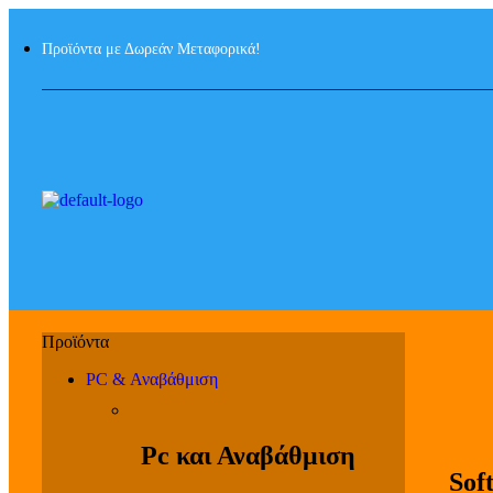
Προϊόντα με Δωρεάν Μεταφορικά!
PC & Αναβάθμιση
Pc και Αναβάθμιση
Sof