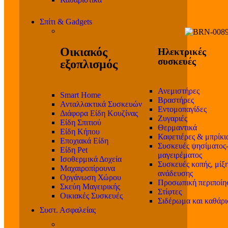
Σπίτι & Gadgets
Οικιακός
Ηλεκτρικές
συσκευές
εξοπλισμός
Ανεμιστήρες
Smart Home
Βραστήρες
Ανταλλακτικά Συσκευών
Εντομοπαγίδες
Διάφορα Είδη Κουζίνας
Ζυγαριές
Είδη Σπιτιού
Θερμαντικά
Είδη Κήπου
Καφετιέρες & μπρίκι
Εποχιακά Είδη
Συσκευές ψησίματος
Είδη Pet
μαγειρέματος
Ισοθερμικά Δοχεία
Συσκευές κοπής, μίξη
Μαχαιροπίρουνα
ανάδευσης
Οργάνωση Χώρου
Προσωπική περιποίη
Σκεύη Μαγειρικής
Στίφτες
Οικιακές Συσκευές
Σιδέρωμα και καθάρ
Συστ. Ασφαλείας