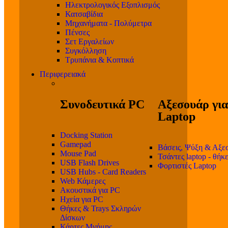
Ηλεκτρολογικός Εξοπλισμός
Κατσαβίδια
Μηχανήματα - Πολύμετρα
Πένσες
Σετ Εργαλείων
Συγκόλληση
Τρυπάνια & Κοπτικά
Περιφερειακά
Συνοδευτικά PC
Αξεσουάρ για
Laptop
Docking Station
Gamepad
Βάσεις, Ψύξη & Αξε
Mouse Pad
Τσάντες laptop - θήκ
USB Flash Drives
Φορτιστές Laptop
USB Hubs - Card Readers
Web Κάμερες
Ακουστικά για PC
Ηχεία για PC
Θήκες & Trays Σκληρών
Δίσκων
Κάρτες Μνήμης