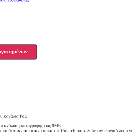
 Αγαπημένων
6 κανάλια PoE
αι ανάλυση καταγραφής έως 8MP.
 ποιότητας, τα καταγραφικά της Uniarch αποτελούν την ιδανική λύση γ