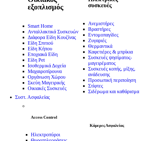
συσκευές
εξοπλισμός
Ανεμιστήρες
Smart Home
Βραστήρες
Ανταλλακτικά Συσκευών
Εντομοπαγίδες
Διάφορα Είδη Κουζίνας
Ζυγαριές
Είδη Σπιτιού
Θερμαντικά
Είδη Κήπου
Καφετιέρες & μπρίκια
Εποχιακά Είδη
Συσκευές ψησίματος-
Είδη Pet
μαγειρέματος
Ισοθερμικά Δοχεία
Συσκευές κοπής, μίξης,
Μαχαιροπίρουνα
ανάδευσης
Οργάνωση Χώρου
Προσωπική περιποίηση
Σκεύη Μαγειρικής
Στίφτες
Οικιακές Συσκευές
Σιδέρωμα και καθάρισμα
Συστ. Ασφαλείας
Access Control
Κάμερες Ασφαλείας
Ηλεκτροπύροι
Θυροτηλεοράσεις