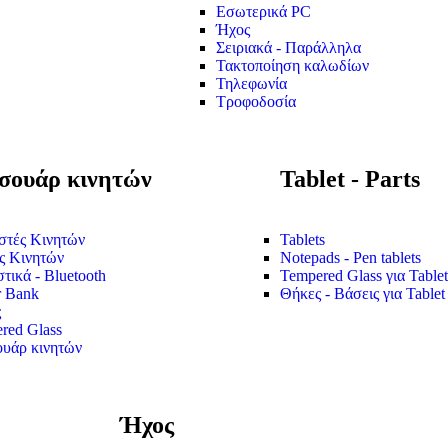
Εσωτερικά PC
Ήχος
Σειριακά - Παράλληλα
Τακτοποίηση καλωδίων
Τηλεφωνία
Τροφοδοσία
σουάρ κινητών
Tablet - Parts
στές Κινητών
Tablets
ς Κινητών
Notepads - Pen tablets
τικά - Bluetooth
Tempered Glass για Tablet
 Bank
Θήκες - Βάσεις για Tablet
ς
red Glass
υάρ κινητών
Ήχος