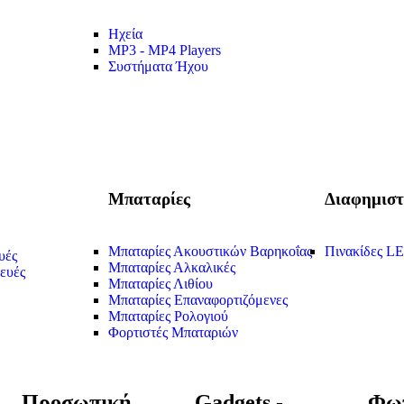
Ηχεία
MP3 - MP4 Players
Συστήματα Ήχου
Μπαταρίες
Διαφημιστ
Μπαταρίες Ακουστικών Βαρηκοΐας
Πινακίδες L
υές
Μπαταρίες Αλκαλικές
ευές
Μπαταρίες Λιθίου
Μπαταρίες Επαναφορτιζόμενες
Μπαταρίες Ρολογιού
Φορτιστές Μπαταριών
Προσωπική
Gadgets -
Φωτ