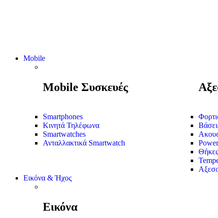
Mobile
Mobile Συσκευές
Αξε
Smartphones
Φορτι
Κινητά Τηλέφωνα
Βάσει
Smartwatches
Ακουσ
Ανταλλακτικά Smartwatch
Power
Θήκε
Tempe
Αξεσο
Εικόνα & Ήχος
Εικόνα