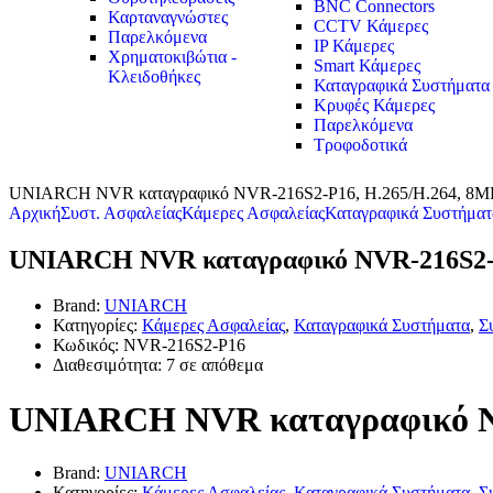
BNC Connectors
Καρταναγνώστες
CCTV Κάμερες
Παρελκόμενα
IP Κάμερες
Χρηματοκιβώτια -
Smart Κάμερες
Κλειδοθήκες
Καταγραφικά Συστήματα
Κρυφές Κάμερες
Παρελκόμενα
Τροφοδοτικά
UNIARCH NVR καταγραφικό NVR-216S2-P16, H.265/H.264, 8MP,
Αρχική
Συστ. Ασφαλείας
Κάμερες Ασφαλείας
Καταγραφικά Συστήματ
UNIARCH NVR καταγραφικό NVR-216S2-P1
Brand:
UNIARCH
Κατηγορίες:
Κάμερες Ασφαλείας
,
Καταγραφικά Συστήματα
,
Σ
Κωδικός:
NVR-216S2-P16
Διαθεσιμότητα:
7 σε απόθεμα
UNIARCH NVR καταγραφικό NVR
Brand:
UNIARCH
Κατηγορίες:
Κάμερες Ασφαλείας
,
Καταγραφικά Συστήματα
,
Σ