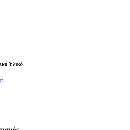
ικό Υλικό
ED
ισμός