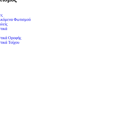
ες
λκόμενα Φωτισμού
λείς
τικά
τικά Οροφής
τικά Τοίχου