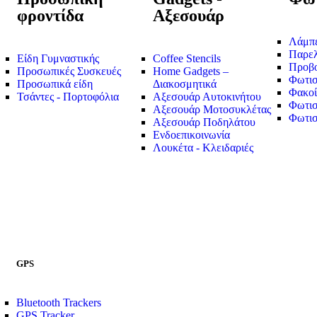
φροντίδα
Αξεσουάρ
Λάμπ
Παρε
Είδη Γυμναστικής
Coffee Stencils
Προβο
Προσωπικές Συσκευές
Home Gadgets –
Φωτισ
Προσωπικά είδη
Διακοσμητικά
Φακοί
Τσάντες - Πορτοφόλια
Αξεσουάρ Αυτοκινήτου
Φωτισ
Αξεσουάρ Μοτοσυκλέτας
Φωτισ
Αξεσουάρ Ποδηλάτου
Ενδοεπικοινωνία
Λουκέτα - Κλειδαριές
GPS
Bluetooth Trackers
GPS Tracker