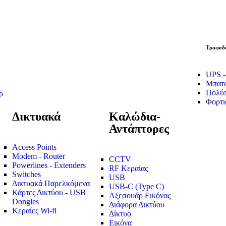
Τροφοδο
UPS -
Μπατα
Πολύπ
ρ
Φορτι
Δικτυακά
Καλώδια-
Αντάπτορες
Access Points
Modem - Router
CCTV
Powerlines - Extenders
RF Κεραίας
Switches
USB
Δικτυακά Παρελκόμενα
USB-C (Type C)
Κάρτες Δικτύου - USB
Αξεσουάρ Εικόνας
Dongles
Διάφορα Δικτύου
Κεραίες Wi-fi
Δίκτυο
Εικόνα