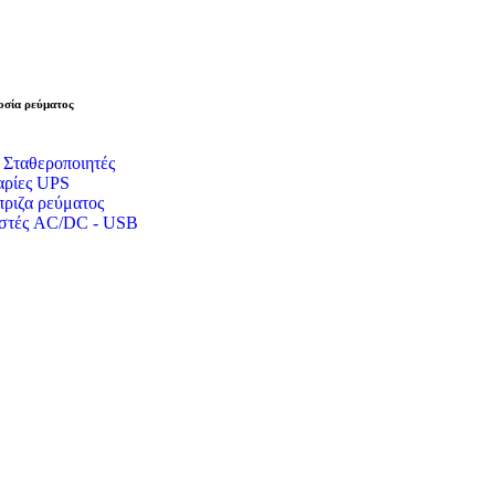
σία ρεύματος
 Σταθεροποιητές
ρίες UPS
ριζα ρεύματος
στές AC/DC - USB