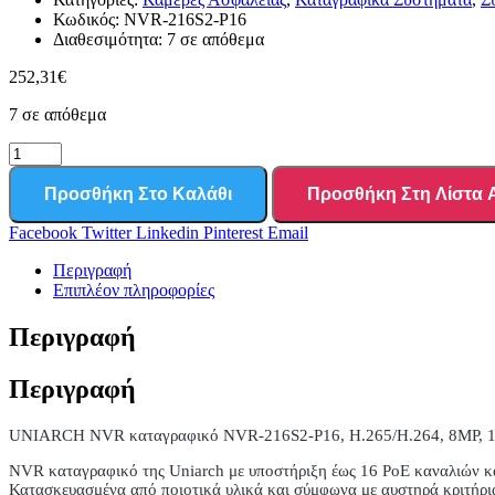
Κωδικός:
NVR-216S2-P16
Διαθεσιμότητα:
7 σε απόθεμα
252,31
€
7 σε απόθεμα
Προσθήκη Στο Καλάθι
Προσθήκη Στη Λίστα
Facebook
Twitter
Linkedin
Pinterest
Email
Περιγραφή
Επιπλέον πληροφορίες
Περιγραφή
Περιγραφή
UNIARCH NVR καταγραφικό NVR-216S2-P16, H.265/H.264, 8MP, 1
NVR καταγραφικό της Uniarch με υποστήριξη έως 16 PoE καναλιών κ
Κατασκευασμένα από ποιοτικά υλικά και σύμφωνα με αυστηρά κριτήρια