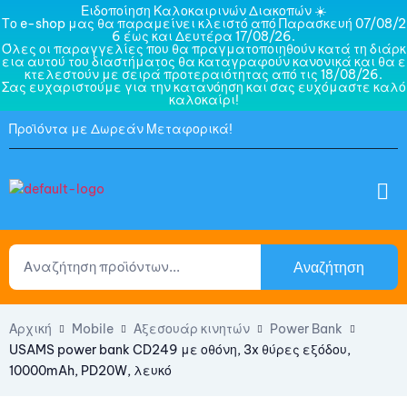
Ειδοποίηση Καλοκαιρινών Διακοπών ☀️
Το e-shop μας θα παραμείνει κλειστό από Παρασκευή 07/08/2
6 έως και Δευτέρα 17/08/26.
Όλες οι παραγγελίες που θα πραγματοποιηθούν κατά τη διάρκ
εια αυτού του διαστήματος θα καταγραφούν κανονικά και θα ε
κτελεστούν με σειρά προτεραιότητας από τις 18/08/26.
Σας ευχαριστούμε για την κατανόηση και σας ευχόμαστε καλό
καλοκαίρι!
Προϊόντα με Δωρεάν Μεταφορικά!
Αναζήτηση
Αρχική
Mobile
Αξεσουάρ κινητών
Power Bank
USAMS power bank CD249 με οθόνη, 3x θύρες εξόδου,
10000mAh, PD20W, λευκό