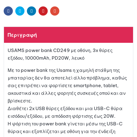
Facebook
Twitter
Linkedin
Pinterest
Email
Περιγραφή
USAMS power bank CD249 με οθόνη, 3x θύρες
εξόδου, 10000mAh, PD20W, λευκό
Με το power bank της Usams η χαμηλή στάθμη της
μπαταρίας δεν θα αποτελεί άλλο πρόβλημα, καθώς
σας επιτρέπει να φορτίσετε smartphone, tablet,
ακουστικά και άλλες φορητές συσκευές οπού και αν
βρίσκεστε.
Διαθέτει 2x USB θύρες εξόδου και μια USB-C θύρα
εισόδου/εξόδου, με απόδοση φόρτισης έως 20W.
Η φόρτιση του power bank γίνεται μέσω της USB-C
θύρας και εξοπλίζεται με οθόνη για την ένδειξη